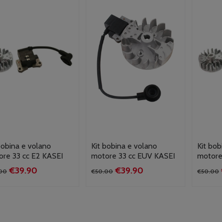
bobina e volano
Kit bobina e volano
Kit bob
re 33 cc E2 KASEI
motore 33 cc EUV KASEI
motore
Il
Il
Il
Il
€
39.90
€
39.90
00
€
50.00
€
50.00
prezzo
prezzo
prezzo
prezzo
originale
attuale
originale
attuale
era:
è:
era:
è:
€50.00.
€39.90.
€50.00.
€39.90.