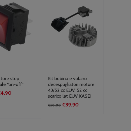
ttore stop
Kit bobina e volano
ale “on-off”
decespugliatori motore
43/52 cc EUV, 52 cc
Il
€
4.90
scarico lat EUV KASEI
rezzo
prezzo
Il
Il
€
39.90
riginale
attuale
€
50.00
prezzo
prezzo
ra:
è:
originale
attuale
6.00.
€4.90.
era:
è:
€50.00.
€39.90.