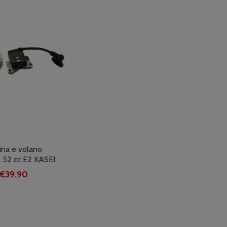
ina e volano
 52 cc E2 KASEI
Il
Il
€
39.90
prezzo
prezzo
originale
attuale
era:
è:
€50.00.
€39.90.