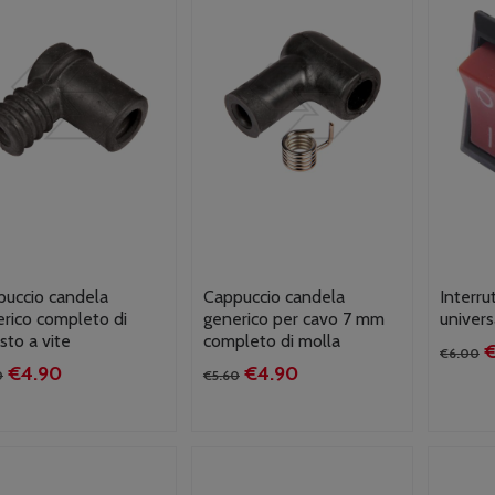
uccio candela
Cappuccio candela
Interru
rico completo di
generico per cavo 7 mm
univers
sto a vite
completo di molla
Il
€
6.00
Il
Il
Il
Il
€
4.90
€
4.90
p
0
€
5.60
prezzo
prezzo
prezzo
prezzo
o
originale
attuale
originale
attuale
e
era:
è:
era:
è:
€
€5.60.
€4.90.
€5.60.
€4.90.