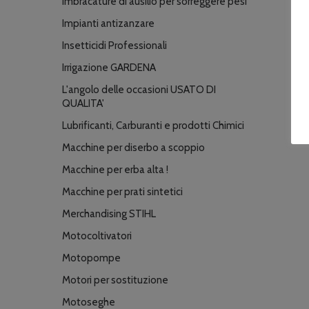
Imbracature di ausilio per sorreggere pesi
Impianti antizanzare
Insetticidi Professionali
Irrigazione GARDENA
L'angolo delle occasioni USATO DI
QUALITA'
Lubrificanti, Carburanti e prodotti Chimici
Macchine per diserbo a scoppio
Macchine per erba alta !
Macchine per prati sintetici
Merchandising STIHL
Motocoltivatori
Motopompe
Motori per sostituzione
Motoseghe