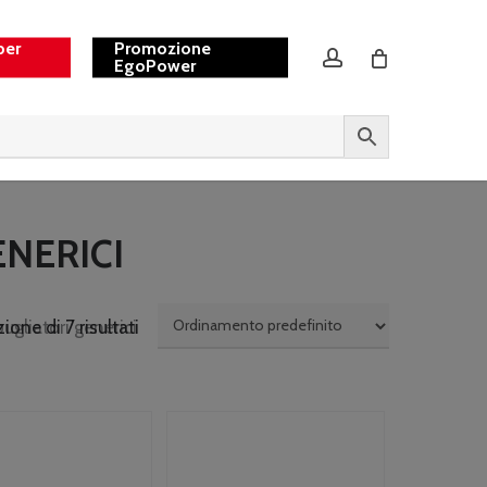
per
Promozione
account
EgoPower
NERICI
ugliatori generici
ione di 7 risultati