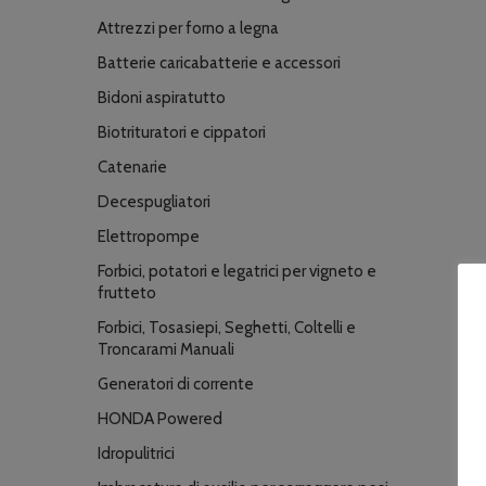
Attrezzi per forno a legna
Batterie caricabatterie e accessori
Bidoni aspiratutto
Biotrituratori e cippatori
Catenarie
Decespugliatori
Elettropompe
Forbici, potatori e legatrici per vigneto e
frutteto
Forbici, Tosasiepi, Seghetti, Coltelli e
Troncarami Manuali
Generatori di corrente
HONDA Powered
Idropulitrici