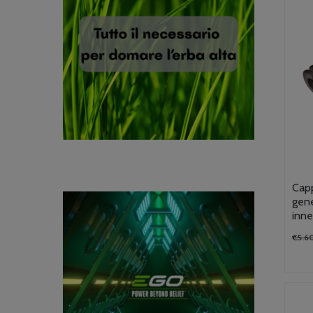
Capp
gene
inne
€
5.6