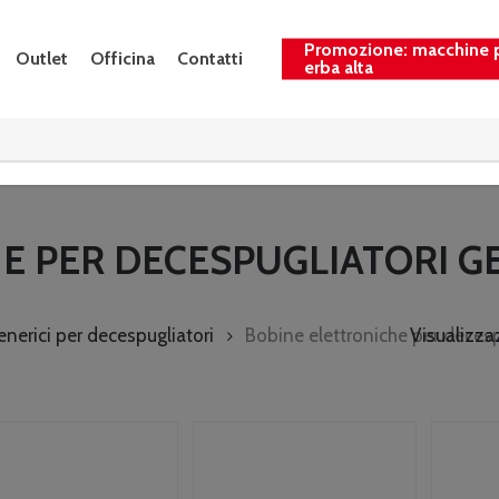
Promozione: macchine 
Outlet
Officina
Contatti
erba alta
E PER DECESPUGLIATORI GE
nerici per decespugliatori
Bobine elettroniche per decesp
Visualizzaz