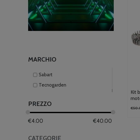
MARCHIO
Sabart
Tecnogarden
Kit 
moto
PREZZO
€
50.
€
4.00
€
40.00
CATEGORIE