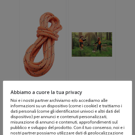
Abbiamo a cuore la tua privacy
Attrezzi forestali
Attrezzi Stihl
(34)
Noi e i nostri partner archiviamo e/o accediamo alle
marchi vari
(29)
informazioni su un dispositivo (come i cookie) e trattiamo i
dati personali (come gli identificatori univoci e altri dati del
dispositivo) per annunci e contenuti personalizzati,
misurazione di annunci e contenuti, approfondimenti sul
pubblico e sviluppo del prodotto. Con il tuo consenso, noi e i
nostri partner possiamo utilizzare dati di geolocalizzazione