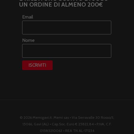
UN ORDINE DI ALMENO 200€
Email
Nome
© 2026 Memigavi.it. Memi sas • Via Serravalle 30 Rosso/3,
15066, Gavi (AL) • Cap.Soc. Euro € 25822,84 • P.IVA, C.F.
01585210063 • REA TN AL-171234