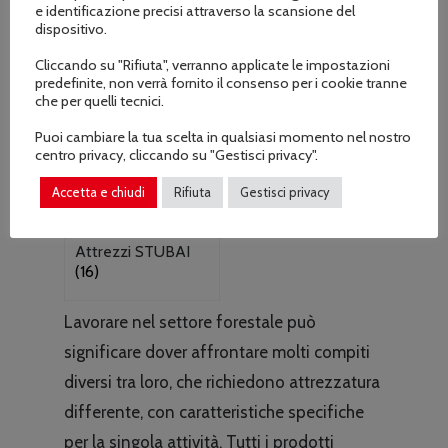
e identificazione precisi attraverso la scansione del
dispositivo.
Cliccando su "Rifiuta", verranno applicate le impostazioni
predefinite, non verrà fornito il consenso per i cookie tranne
che per quelli tecnici.
Puoi cambiare la tua scelta in qualsiasi momento nel nostro
centro privacy, cliccando su "Gestisci privacy".
Accetta e chiudi
Rifiuta
Gestisci privacy
Attrezzi STUBAI
(16)
Lavorare nel settore forestale può
significare dover affrontare molti compiti
diversi tra loro, che richiedono attrezzatura
differente, con caratteristiche specifiche
per la singola attività. Tutti i prodotti