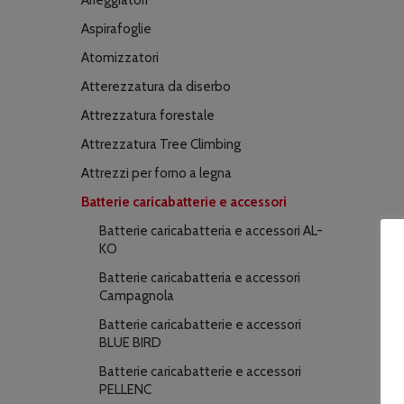
Arieggiatori
Aspirafoglie
Atomizzatori
Atterezzatura da diserbo
Attrezzatura forestale
Attrezzatura Tree Climbing
Attrezzi per forno a legna
Batterie caricabatterie e accessori
Batterie caricabatteria e accessori AL-
KO
Batterie caricabatteria e accessori
Campagnola
Batterie caricabatterie e accessori
BLUE BIRD
Batterie caricabatterie e accessori
PELLENC