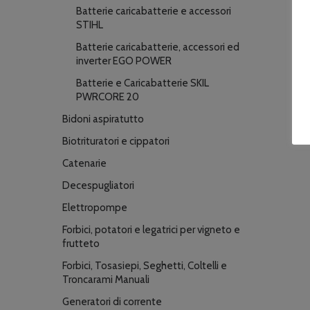
Batterie caricabatterie e accessori
STIHL
Batterie caricabatterie, accessori ed
inverter EGO POWER
Batterie e Caricabatterie SKIL
PWRCORE 20
Bidoni aspiratutto
Biotrituratori e cippatori
Catenarie
Decespugliatori
Elettropompe
Forbici, potatori e legatrici per vigneto e
frutteto
Forbici, Tosasiepi, Seghetti, Coltelli e
Troncarami Manuali
Generatori di corrente