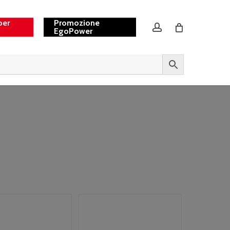
per
Promozione
account
EgoPower