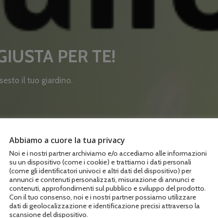
IUSTA PER TE!
OWER
sesto il tuo giardino.
Abbiamo a cuore la tua privacy
Noi e i nostri partner archiviamo e/o accediamo alle informazioni
su un dispositivo (come i cookie) e trattiamo i dati personali
(come gli identificatori univoci e altri dati del dispositivo) per
annunci e contenuti personalizzati, misurazione di annunci e
contenuti, approfondimenti sul pubblico e sviluppo del prodotto.
Con il tuo consenso, noi e i nostri partner possiamo utilizzare
dati di geolocalizzazione e identificazione precisi attraverso la
scansione del dispositivo.