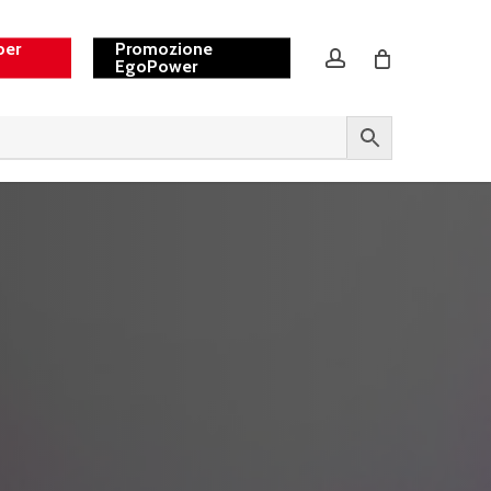
per
Promozione
account
EgoPower