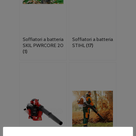
Soffiatori a batteria
Soffiatori a batteria
SKIL PWRCORE 20
STIHL
(17)
(1)