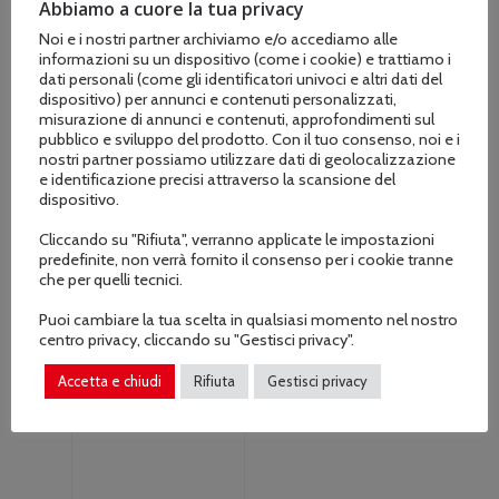
Abbiamo a cuore la tua privacy
Noi e i nostri partner archiviamo e/o accediamo alle
informazioni su un dispositivo (come i cookie) e trattiamo i
dati personali (come gli identificatori univoci e altri dati del
Soffiatori a scoppio
Soffiatori a scoppio
dispositivo) per annunci e contenuti personalizzati,
BLUE BIRD
(3)
STIHL
(20)
misurazione di annunci e contenuti, approfondimenti sul
pubblico e sviluppo del prodotto. Con il tuo consenso, noi e i
nostri partner possiamo utilizzare dati di geolocalizzazione
e identificazione precisi attraverso la scansione del
dispositivo.
Cliccando su "Rifiuta", verranno applicate le impostazioni
predefinite, non verrà fornito il consenso per i cookie tranne
che per quelli tecnici.
Puoi cambiare la tua scelta in qualsiasi momento nel nostro
centro privacy, cliccando su "Gestisci privacy".
Accetta e chiudi
Rifiuta
Gestisci privacy