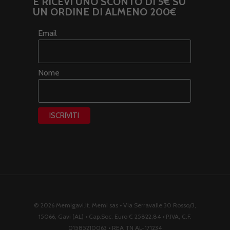
E RICEVI UNO SCONTO DI 5€ SU
UN ORDINE DI ALMENO 200€
Email
Nome
© 2026 Memigavi.it. Memi sas • Via Serravalle 30 Rosso/3,
15066, Gavi (AL) • Cap.Soc. Euro € 25822,84 • P.IVA, C.F.
01585210063 • REA TN AL-171234