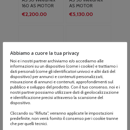
160 AS MOTOR
AS MOTOR
€
2,200.00
€
5,130.00
Abbiamo a cuore la tua privacy
Noi e i nostri partner archiviamo e/o accediamo alle
informazioni su un dispositivo (come i cookie) e trattiamo i
dati personali (come gli identificatori univoci e altri dati del
dispositivo) per annunci e contenuti personalizzati,
misurazione di annunci e contenuti, approfondimenti sul
pubblico e sviluppo del prodotto. Con il tuo consenso, noi e i
nostri partner possiamo utilizzare dati di geolocalizzazione
e identificazione precisi attraverso la scansione del
dispositivo.
Cliccando su "Rifiuta", verranno applicate le impostazioni
predefinite, non verrà fornito il consenso per i cookie tranne
Rimuovi erbacce
Spazzola di
che per quelli tecnici.
AS 60 HONDA con
ricambio 35 cm. in