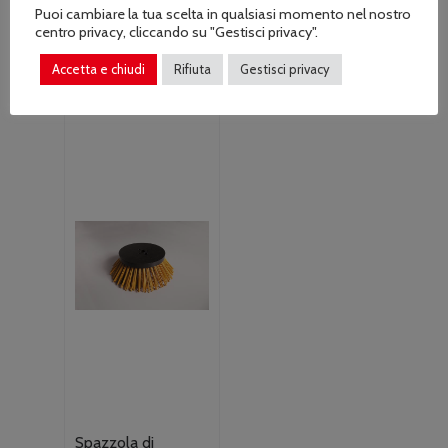
Puoi cambiare la tua scelta in qualsiasi momento nel nostro
8 spazzole AS
acciaio per AS30
centro privacy, cliccando su "Gestisci privacy".
MOTOR
AS MOTOR
€
3,850.00
€
150.00
Accetta e chiudi
Rifiuta
Gestisci privacy
Spazzola di