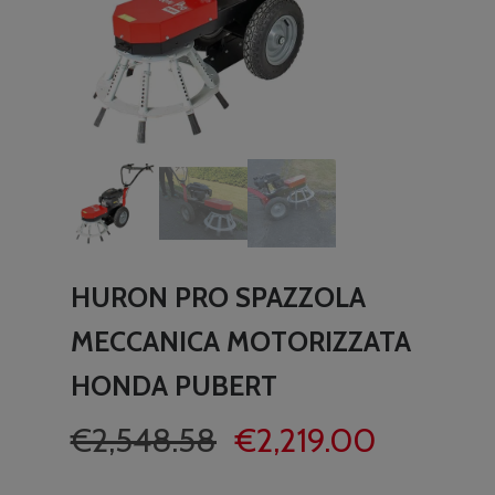
HURON PRO SPAZZOLA
MECCANICA MOTORIZZATA
HONDA PUBERT
Il
Il
€
2,548.58
€
2,219.00
prezzo
prezzo