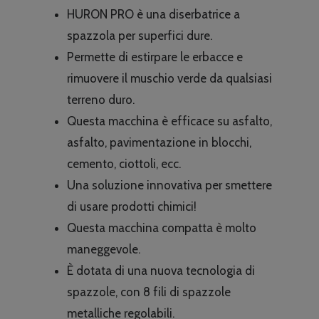
originale
attuale
HURON PRO è una diserbatrice a
era:
è:
spazzola per superfici dure.
€2,548.58.
€2,219.0
Permette di estirpare le erbacce e
rimuovere il muschio verde da qualsiasi
terreno duro.
Questa macchina è efficace su asfalto,
asfalto, pavimentazione in blocchi,
cemento, ciottoli, ecc.
Una soluzione innovativa per smettere
di usare prodotti chimici!
Questa macchina compatta è molto
maneggevole.
È dotata di una nuova tecnologia di
spazzole, con 8 fili di spazzole
metalliche regolabili.