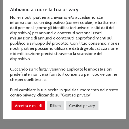
Abbiamo a cuore la tua privacy
Motore
Honda: GCVX200
Noi e i nostri partner archiviamo e/o accediamo alle
informazioni su un dispositivo (come i cookie) e trattiamo i
dati personali (come gli identificatori univoci e altri dati del
dispositivo) per annunci e contenuti personalizzati,
misurazione di annunci e contenuti, approfondimenti sul
Cilindrata del motore:
201 cc
pubblico e sviluppo del prodotto. Con il tuo consenso, noi e i
nostri partner possiamo utilizzare dati di geolocalizzazione
e identificazione precisi attraverso la scansione del
dispositivo.
potenza del motore:
3000 W
Cliccando su "Rifiuta", verranno applicate le impostazioni
predefinite, non verrà fornito il consenso per i cookie tranne
che per quelli tecnici.
Peso:
65 chili
Puoi cambiare la tua scelta in qualsiasi momento nel nostro
centro privacy, cliccando su "Gestisci privacy".
Accetta e chiudi
Rifiuta
Gestisci privacy
Tipo di terreno consigliato:
Superficie dura