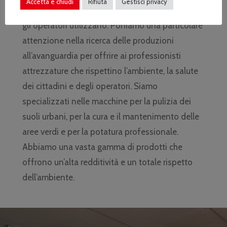
Accetta e chiudi
Rifiuta
Gestisci privacy
efficienza delle macchine e di tutti i prodotti che
gli operatori utilizzano. Poniamo una particolare
attenzione nella ricerca delle produzioni
all’avanguardia per offrire ai professionisti
attrezzature che rispettino l’ambiente, la salute
dei cittadini e degli operatori. Siamo
specializzati nelle macchine per la pulizia dei
suoli urbani, per la cura e il mantenimento delle
aree verdi e per la potatura professionale.
Abbiamo una vasta gamma di prodotti che
offrono un’alta redditività e un totale rispetto
dell’ambiente.