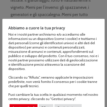
l’estate: il giardinaggio, l’orto e naturalmente il
vigneto. Memi per l’inverno: gli spazzaneve, i
generatori e gli spaccalegna. Memi per tutto
l’anno: un negozio di macchine da giardino che
Abbiamo a cuore la tua privacy
unisce al tradizionale le attrezzature per i più
Noi e i nostri partner archiviamo e/o accediamo alle
esigenti professionisti. Memi officina:
informazioni su un dispositivo (come i cookie) e trattiamo i
elettromeccanici e meccanici specializzati,
dati personali (come gli identificatori univoci e altri dati del
dispositivo) per annunci e contenuti personalizzati,
ricambi originali, assistenza.
misurazione di annunci e contenuti, approfondimenti sul
pubblico e sviluppo del prodotto. Con il tuo consenso, noi e i
nostri partner possiamo utilizzare dati di geolocalizzazione
e identificazione precisi attraverso la scansione del
dispositivo.
Cliccando su "Rifiuta", verranno applicate le impostazioni
PROFESSIONALITÀ
predefinite, non verrà fornito il consenso per i cookie tranne
che per quelli tecnici.
Offriamo un’attenta selezione di prodotti
Puoi cambiare la tua scelta in qualsiasi momento nel nostro
dedicati alle Aziende, agli Enti ed ai Comuni.
centro privacy, cliccando su "Gestisci privacy".
Siamo presenti dove la professionalità richiede