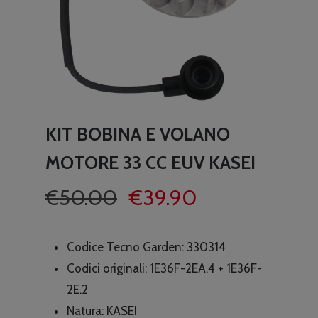
KIT BOBINA E VOLANO
MOTORE 33 CC EUV KASEI
Il
Il
€
50.00
€
39.90
prezzo
prezzo
originale
attuale
Codice Tecno Garden:
330314
era:
è:
Codici originali: 1E36F-2EA.4 + 1E36F-
€50.00.
€39.90.
2E.2
Natura:
KASEI