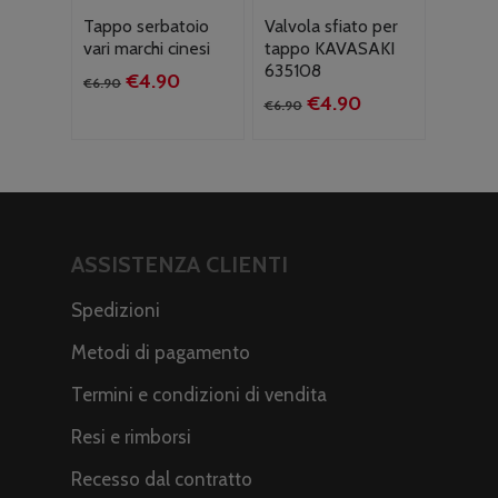
Tappo serbatoio
Valvola sfiato per
vari marchi cinesi
tappo KAVASAKI
635108
Il
Il
€
4.90
€
6.90
Il
Il
€
4.90
prezzo
prezzo
€
6.90
prezzo
prezzo
originale
attuale
originale
attuale
era:
è:
era:
è:
€6.90.
€4.90.
€6.90.
€4.90.
ASSISTENZA CLIENTI
Spedizioni
Metodi di pagamento
Termini e condizioni di vendita
Resi e rimborsi
Recesso dal contratto