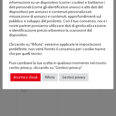
generico TANAKA
per HONDA 4T
informazioni su un dispositivo (come i cookie) e trattiamo i
GX22/25/31/35 e
dati personali (come gli identificatori univoci e altri dati del
Il
Il
€
10.90
€
13.00
vari marchi cinesi
dispositivo) per annunci e contenuti personalizzati,
prezzo
prezzo
misurazione di annunci e contenuti, approfondimenti sul
4T
originale
attuale
pubblico e sviluppo del prodotto. Con il tuo consenso, noi e i
Il
Il
€
7.90
era:
è:
€
9.90
nostri partner possiamo utilizzare dati di geolocalizzazione
prezzo
prezzo
e identificazione precisi attraverso la scansione del
€13.00.
€10.90.
originale
attuale
dispositivo.
era:
è:
Cliccando su "Rifiuta", verranno applicate le impostazioni
€9.90.
€7.90.
predefinite, non verrà fornito il consenso per i cookie tranne
che per quelli tecnici.
Puoi cambiare la tua scelta in qualsiasi momento nel nostro
centro privacy, cliccando su "Gestisci privacy".
Accetta e chiudi
Rifiuta
Gestisci privacy