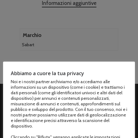
Informazioni aggiuntive
Marchio
Sabart
Abbiamo a cuore la tua privacy
Noi e i nostri partner archiviamo e/o accediamo alle
informazioni su un dispositivo (come i cookie) e trattiamo i
dati personali (come gli identificatori univoci e altri dati del
dispositivo) per annunci e contenuti personalizzati,
ASSISTENZA CLIENTI
misurazione di annunci e contenuti, approfondimenti sul
pubblico e sviluppo del prodotto. Con il tuo consenso, noi e i
nostri partner possiamo utilizzare dati di geolocalizzazione
Spedizioni
e identificazione precisi attraverso la scansione del
dispositivo.
Metodi di pagamento
Cliccando su "Rifiuta", verranno applicate le impostazioni