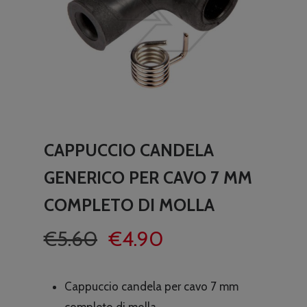
CAPPUCCIO CANDELA
GENERICO PER CAVO 7 MM
COMPLETO DI MOLLA
Il
Il
€
5.60
€
4.90
prezzo
prezzo
originale
attuale
Cappuccio candela per cavo 7 mm
era:
è:
completo di molla