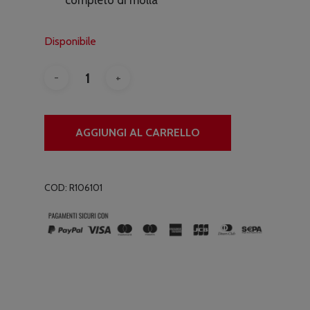
€5.60.
€4.90.
Disponibile
AGGIUNGI AL CARRELLO
COD:
R106101