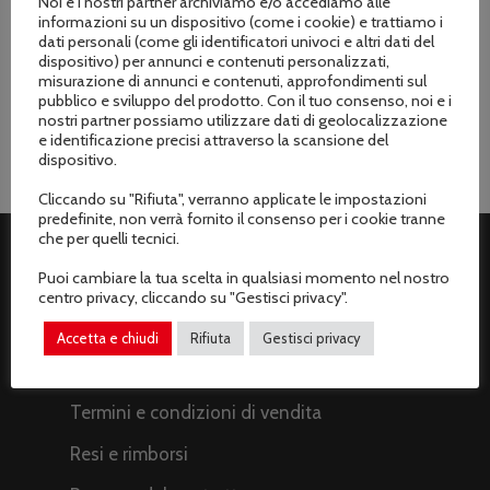
Noi e i nostri partner archiviamo e/o accediamo alle
Kit 2 lame forgiate
Kit 2 lame forgiate
informazioni su un dispositivo (come i cookie) e trattiamo i
per Biotrituratore
per Biotrituratore
dati personali (come gli identificatori univoci e altri dati del
Forest Master
Forest Master
dispositivo) per annunci e contenuti personalizzati,
FM6DD-MUL e
FM9DD
misurazione di annunci e contenuti, approfondimenti sul
FM4DDE-MUL-EU
pubblico e sviluppo del prodotto. Con il tuo consenso, noi e i
Il
Il
€
129.00
€
149.00
nostri partner possiamo utilizzare dati di geolocalizzazione
Il
Il
€
59.90
prezzo
prezzo
€
69.00
e identificazione precisi attraverso la scansione del
prezzo
prezzo
originale
attuale
dispositivo.
originale
attuale
era:
è:
era:
è:
€149.00.
€129.00.
Cliccando su "Rifiuta", verranno applicate le impostazioni
predefinite, non verrà fornito il consenso per i cookie tranne
€69.00.
€59.90.
che per quelli tecnici.
Puoi cambiare la tua scelta in qualsiasi momento nel nostro
ASSISTENZA CLIENTI
centro privacy, cliccando su "Gestisci privacy".
Spedizioni
Accetta e chiudi
Rifiuta
Gestisci privacy
Metodi di pagamento
Termini e condizioni di vendita
Resi e rimborsi