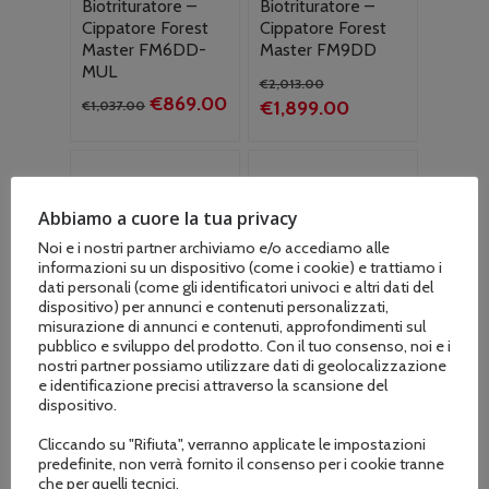
Biotrituratore –
Biotrituratore –
Cippatore Forest
Cippatore Forest
Master FM6DD-
Master FM9DD
MUL
Il
€
2,013.00
Il
Il
€
869.00
prezzo
Il
€
1,899.00
€
1,037.00
prezzo
prezzo
originale
prezzo
originale
attuale
era:
attuale
era:
è:
€2,013.00.
è:
€1,037.00.
€869.00.
€1,899.00.
Abbiamo a cuore la tua privacy
Noi e i nostri partner archiviamo e/o accediamo alle
informazioni su un dispositivo (come i cookie) e trattiamo i
dati personali (come gli identificatori univoci e altri dati del
dispositivo) per annunci e contenuti personalizzati,
misurazione di annunci e contenuti, approfondimenti sul
pubblico e sviluppo del prodotto. Con il tuo consenso, noi e i
nostri partner possiamo utilizzare dati di geolocalizzazione
e identificazione precisi attraverso la scansione del
dispositivo.
Cliccando su "Rifiuta", verranno applicate le impostazioni
predefinite, non verrà fornito il consenso per i cookie tranne
che per quelli tecnici.