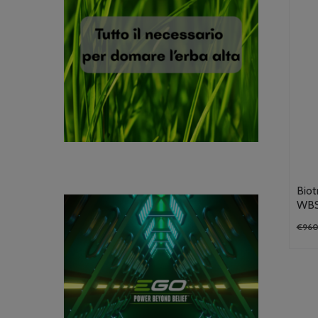
Biot
WBS
€
960