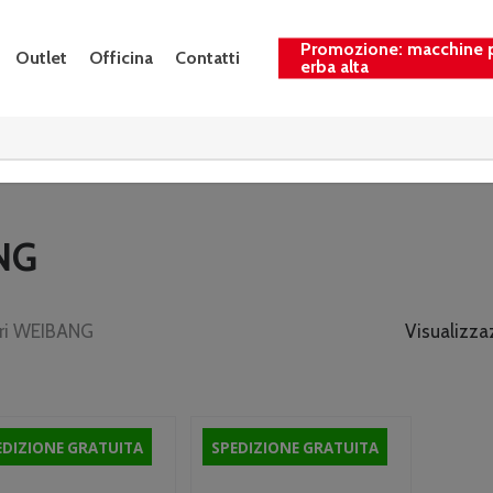
Promozione: macchine 
Outlet
Officina
Contatti
erba alta
NG
ori WEIBANG
Visualizzaz
EDIZIONE GRATUITA
SPEDIZIONE GRATUITA