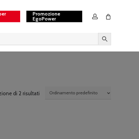
per
Promozione
account
EgoPower
ione di 2 risultati