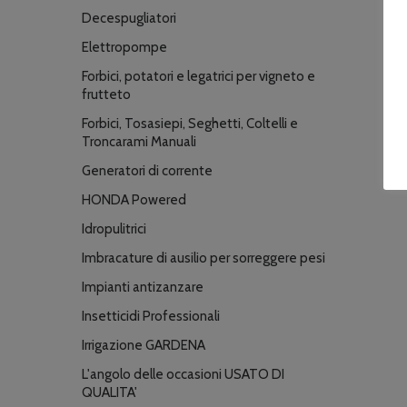
Decespugliatori
Elettropompe
Forbici, potatori e legatrici per vigneto e
frutteto
Forbici, Tosasiepi, Seghetti, Coltelli e
Troncarami Manuali
Generatori di corrente
HONDA Powered
Idropulitrici
Imbracature di ausilio per sorreggere pesi
Impianti antizanzare
Insetticidi Professionali
Irrigazione GARDENA
L'angolo delle occasioni USATO DI
QUALITA'