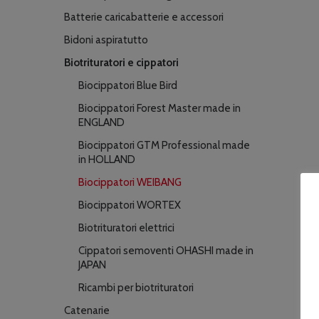
Batterie caricabatterie e accessori
Bidoni aspiratutto
Biotrituratori e cippatori
Biocippatori Blue Bird
Biocippatori Forest Master made in
ENGLAND
Biocippatori GTM Professional made
in HOLLAND
Biocippatori WEIBANG
Biocippatori WORTEX
Biotrituratori elettrici
Cippatori semoventi OHASHI made in
JAPAN
Ricambi per biotrituratori
Catenarie