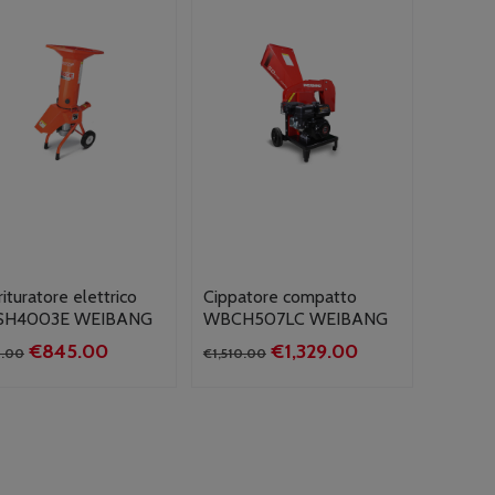
rituratore elettrico
Cippatore compatto
H4003E WEIBANG
WBCH507LC WEIBANG
Il
Il
Il
Il
€
845.00
€
1,329.00
.00
€
1,510.00
prezzo
prezzo
prezzo
prezzo
originale
attuale
originale
attuale
era:
è:
era:
è:
€960.00.
€845.00.
€1,510.00.
€1,329.00.