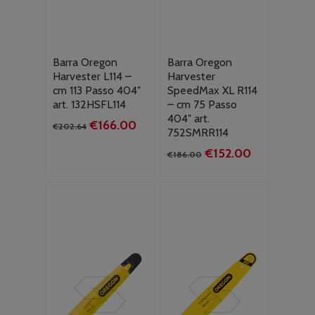
Barra Oregon
Barra Oregon
Harvester L114 –
Harvester
cm 113 Passo 404″
SpeedMax XL R114
art. 132HSFL114
– cm 75 Passo
404″ art.
Il
Il
€
166.00
€
202.64
752SMRR114
prezzo
prezzo
Il
Il
€
152.00
originale
attuale
€
186.00
prezzo
prezzo
era:
è:
originale
attuale
€202.64.
€166.00.
era:
è:
€186.00.
€152.00.