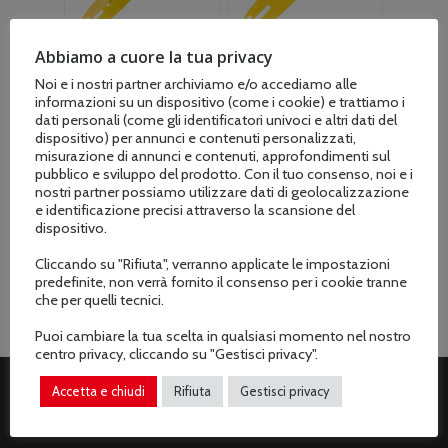
Abbiamo a cuore la tua privacy
Noi e i nostri partner archiviamo e/o accediamo alle
informazioni su un dispositivo (come i cookie) e trattiamo i
dati personali (come gli identificatori univoci e altri dati del
dispositivo) per annunci e contenuti personalizzati,
Barra Oregon
Barra Solid
misurazione di annunci e contenuti, approfondimenti sul
Harvester
Harvester Jet-Fit
pubblico e sviluppo del prodotto. Con il tuo consenso, noi e i
SpeedMax XL S149
B149 – cm 82
nostri partner possiamo utilizzare dati di geolocalizzazione
– cm 82 Passo
Passo 404″ art.
e identificazione precisi attraverso la scansione del
dispositivo.
404″ art.
822HSFB149
822SMRS149
Il
Il
€
138.70
€
169.21
Cliccando su "Rifiuta", verranno applicate le impostazioni
Il
Il
€
159.00
prezzo
prezzo
€
195.00
predefinite, non verrà fornito il consenso per i cookie tranne
prezzo
prezzo
originale
attuale
che per quelli tecnici.
originale
attuale
era:
è:
Puoi cambiare la tua scelta in qualsiasi momento nel nostro
era:
è:
€169.21.
€138.70.
centro privacy, cliccando su "Gestisci privacy".
€195.00.
€159.00.
Accetta e chiudi
Rifiuta
Gestisci privacy
ASSISTENZA CLIENTI