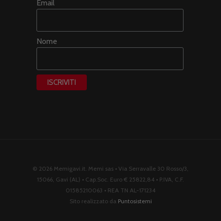
Email
Nome
© 2026 Memigavi.it. Memi sas • Via Serravalle 30 Rosso/3,
15066, Gavi (AL) • Cap.Soc. Euro € 25822,84 • P.IVA, C.F.
01585210063 • REA TN AL-171234
Sito realizzato da
Puntosistemi