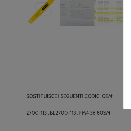
SOSTITUISCE I SEGUENTI CODICI OEM:
2700-113 , BL2700-113 , FM4 36 80SM