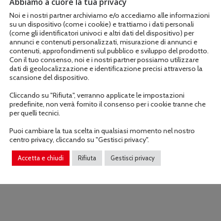
Abbiamo a cuore la tua privacy
COD:
132HSFL114
Noi e i nostri partner archiviamo e/o accediamo alle informazioni
su un dispositivo (come i cookie) e trattiamo i dati personali
(come gli identificatori univoci e altri dati del dispositivo) per
annunci e contenuti personalizzati, misurazione di annunci e
contenuti, approfondimenti sul pubblico e sviluppo del prodotto.
Con il tuo consenso, noi e i nostri partner possiamo utilizzare
dati di geolocalizzazione e identificazione precisi attraverso la
scansione del dispositivo.
Cliccando su "Rifiuta", verranno applicate le impostazioni
predefinite, non verrà fornito il consenso per i cookie tranne che
Descrizione
Informazioni aggiuntive
per quelli tecnici.
Puoi cambiare la tua scelta in qualsiasi momento nel nostro
centro privacy, cliccando su "Gestisci privacy".
Accetta e chiudi
Rifiuta
Gestisci privacy