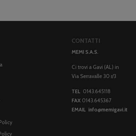
CONTATTI
MEMI S.A.S.
da
Ci trovi a Gavi (AL) in
Via Serravalle 30 r/3
TEL
0143.645118
a
FAX
0143.645367
EMAIL
info@memigavi.it
i
Policy
Policy