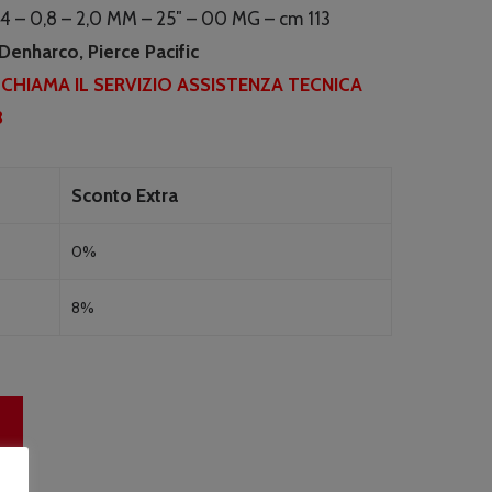
inale
attuale
4 – 0,8 – 2,0 MM – 25″ – 00 MG – cm 113
è:
Denharco, Pierce Pacific
2.64.
€166.00.
I CHIAMA IL SERVIZIO ASSISTENZA TECNICA
8
Sconto Extra
0%
8%