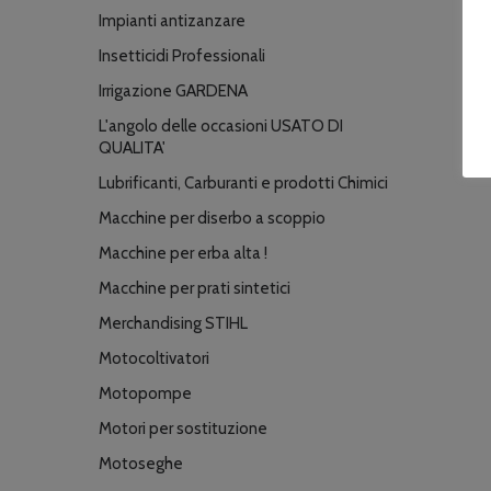
Impianti antizanzare
Insetticidi Professionali
Irrigazione GARDENA
L'angolo delle occasioni USATO DI
QUALITA'
Lubrificanti, Carburanti e prodotti Chimici
Macchine per diserbo a scoppio
Macchine per erba alta !
Macchine per prati sintetici
Merchandising STIHL
Motocoltivatori
Motopompe
Motori per sostituzione
Motoseghe