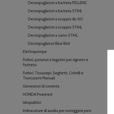
Decespugliatori a batteria PELLENC
Decespugliatori a batteria STIHL
Decespugliatori a scoppio AL-KO
Decespugliatori a scoppio STIHL
Decespugliatori a zaino STIHL
Decespugliatori Blue Bird
Elettropompe
Forbici, potatori e legatrici per vigneto e
frutteto
Forbici, Tosasiepi, Seghetti, Coltelli e
Troncarami Manuali
Generatori di corrente
HONDA Powered
Idropulitrici
Imbracature di ausilio per sorreggere pesi