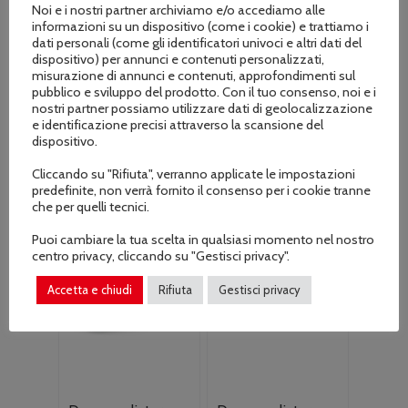
batteria AS 2 e
batteria e
Noi e i nostri partner archiviamo e/o accediamo alle
caricabatteria
caricabatteria
informazioni su un dispositivo (come i cookie) e trattiamo i
AL101
dati personali (come gli identificatori univoci e altri dati del
€
119.00
dispositivo) per annunci e contenuti personalizzati,
Il
Il
€
149.00
€
159.00
misurazione di annunci e contenuti, approfondimenti sul
prezzo
prezzo
pubblico e sviluppo del prodotto. Con il tuo consenso, noi e i
originale
attuale
nostri partner possiamo utilizzare dati di geolocalizzazione
era:
è:
e identificazione precisi attraverso la scansione del
dispositivo.
€159.00.
€149.00.
Cliccando su "Rifiuta", verranno applicate le impostazioni
predefinite, non verrà fornito il consenso per i cookie tranne
che per quelli tecnici.
Puoi cambiare la tua scelta in qualsiasi momento nel nostro
centro privacy, cliccando su "Gestisci privacy".
Accetta e chiudi
Rifiuta
Gestisci privacy