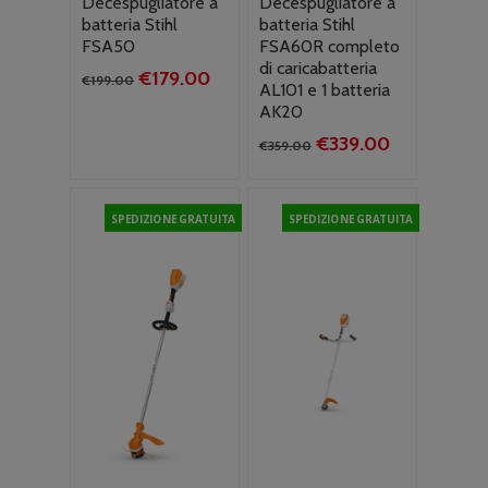
Decespugliatore a
Decespugliatore a
batteria Stihl
batteria Stihl
FSA50
FSA60R completo
di caricabatteria
Il
Il
€
179.00
€
199.00
AL101 e 1 batteria
prezzo
prezzo
AK20
originale
attuale
Il
Il
€
339.00
era:
è:
€
359.00
prezzo
prezzo
€199.00.
€179.00.
originale
attuale
era:
è:
SPEDIZIONE GRATUITA
SPEDIZIONE GRATUITA
€359.00.
€339.00.