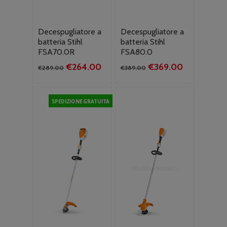
Decespugliatore a
Decespugliatore a
batteria Stihl
batteria Stihl
FSA70.0R
FSA80.0
Il
Il
Il
Il
€
264.00
€
369.00
€
289.00
€
389.00
prezzo
prezzo
prezzo
prezzo
originale
attuale
originale
attuale
era:
è:
era:
è:
SPEDIZIONE GRATUITA
€289.00.
€264.00.
€389.00.
€369.00.