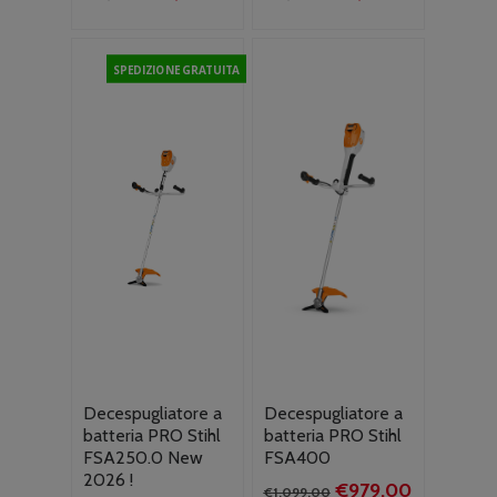
prezzo
prezzo
prezzo
prezzo
originale
attuale
originale
attuale
era:
è:
era:
è:
SPEDIZIONE GRATUITA
€759.00.
€719.00.
€719.00.
€679.00.
Decespugliatore a
Decespugliatore a
batteria PRO Stihl
batteria PRO Stihl
FSA250.0 New
FSA400
2026 !
Il
Il
€
979.00
€
1,099.00