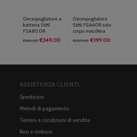
Decespugliatore a
Decespugliatore
batteria Stihl
Stihl FSA60R solo
FSA80.0R
corpo macchina
Il
Il
Il
Il
€
349.00
€
199.00
€
369.00
€
209.00
prezzo
prezzo
prezzo
prezzo
originale
attuale
originale
attuale
era:
è:
era:
è:
€369.00.
€349.00.
€209.00.
€199.00.
ASSISTENZA CLIENTI
Spedizioni
Metodi di pagamento
Termini e condizioni di vendita
Resi e rimborsi