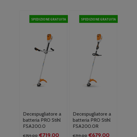
SPEDIZIONE GRATUITA
SPEDIZIONE GRATUITA
Decespugliatore a
Decespugliatore a
batteria PRO Stihl
batteria PRO Stihl
FSA200.0
FSA200.0R
Il
Il
Il
Il
€
719.00
€
679.00
€
759.00
€
719.00