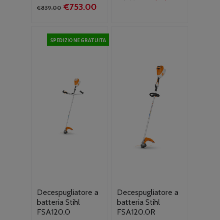
Il
Il
€
753.00
prezzo
prezzo
€
839.00
prezzo
prezzo
originale
attuale
originale
attuale
era:
è:
era:
è:
€1,099.00.
€979.00.
SPEDIZIONE GRATUITA
€839.00.
€753.00.
Decespugliatore a
Decespugliatore a
batteria Stihl
batteria Stihl
FSA120.0
FSA120.0R