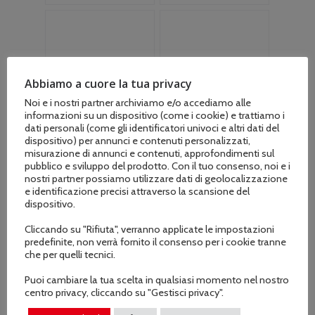
originale
attuale
era:
è:
era:
è:
€394.00.
€344.00.
€299.00.
€262.00.
Abbiamo a cuore la tua privacy
Noi e i nostri partner archiviamo e/o accediamo alle
informazioni su un dispositivo (come i cookie) e trattiamo i
dati personali (come gli identificatori univoci e altri dati del
dispositivo) per annunci e contenuti personalizzati,
misurazione di annunci e contenuti, approfondimenti sul
pubblico e sviluppo del prodotto. Con il tuo consenso, noi e i
nostri partner possiamo utilizzare dati di geolocalizzazione
e identificazione precisi attraverso la scansione del
dispositivo.
Cliccando su "Rifiuta", verranno applicate le impostazioni
predefinite, non verrà fornito il consenso per i cookie tranne
Reciprocatore RG
Tagliasiepi HL 145°
che per quelli tecnici.
STIHL
Regolabile STIHL
Puoi cambiare la tua scelta in qualsiasi momento nel nostro
Il
Il
Il
Il
€
379.00
€
409.00
€
422.00
€
479.00
centro privacy, cliccando su "Gestisci privacy".
prezzo
prezzo
prezzo
prezzo
originale
attuale
originale
attuale