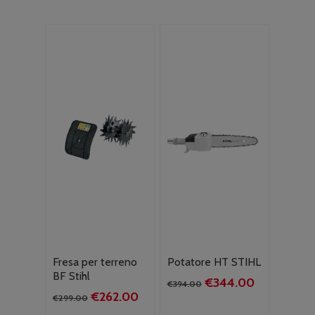
Fresa per terreno
Potatore HT STIHL
BF Stihl
Il
Il
€
344.00
€
394.00
Il
Il
€
262.00
prezzo
prezzo
€
299.00
prezzo
prezzo
originale
attuale