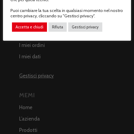
Recesso dal contratto
Puoi cambiare la tua scelta in qualsiasi momento nel nostro
centro privacy, cliccando su "Gestisci privacy".
AREA CLIENTI
Accetta e chiudi
Rifiuta
Gestisci privacy
Il mio profilo
I miei ordini
I miei dati
Gestisci privacy
MEMI
Home
L’azienda
Prodotti