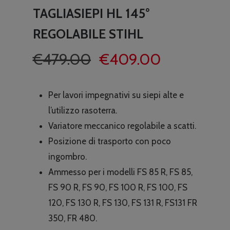
TAGLIASIEPI HL 145°
REGOLABILE STIHL
Il
Il
€
479.00
€
409.00
prezzo
prezzo
originale
attuale
Per lavori impegnativi su siepi alte e
era:
è:
l’utilizzo rasoterra.
€479.00.
€409.00.
Variatore meccanico regolabile a scatti.
Posizione di trasporto con poco
ingombro.
Ammesso per i modelli FS 85 R, FS 85,
FS 90 R, FS 90, FS 100 R, FS 100, FS
120, FS 130 R, FS 130, FS 131 R, FS131 FR
350, FR 480.