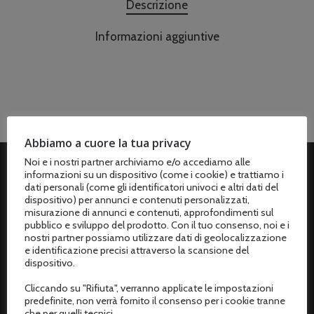
Descrizione
Informazioni aggiuntive
Abbiamo a cuore la tua privacy
Noi e i nostri partner archiviamo e/o accediamo alle
informazioni su un dispositivo (come i cookie) e trattiamo i
ASSISTENZA CLIENTI
dati personali (come gli identificatori univoci e altri dati del
dispositivo) per annunci e contenuti personalizzati,
misurazione di annunci e contenuti, approfondimenti sul
Spedizioni
pubblico e sviluppo del prodotto. Con il tuo consenso, noi e i
nostri partner possiamo utilizzare dati di geolocalizzazione
Metodi di pagamento
e identificazione precisi attraverso la scansione del
dispositivo.
Termini e condizioni di vendita
Cliccando su "Rifiuta", verranno applicate le impostazioni
Resi e rimborsi
predefinite, non verrà fornito il consenso per i cookie tranne
che per quelli tecnici.