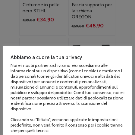
Cinturone in pelle
Fascia supporto per
nero STIHL
la schiena
OREGON
Il
Il
€
34.90
€
39.00
Il
Il
€
48.90
prezzo
prezzo
€
59.00
prezzo
prezzo
originale
attuale
originale
attuale
era:
è:
era:
è:
€39.00.
€34.90.
€59.00.
€48.90.
Abbiamo a cuore la tua privacy
Noi e i nostri partner archiviamo e/o accediamo alle
informazioni su un dispositivo (come i cookie) e trattiamo i
dati personali (come gli identificatori univoci e altri dati del
dispositivo) per annunci e contenuti personalizzati,
misurazione di annunci e contenuti, approfondimenti sul
pubblico e sviluppo del prodotto. Con il tuo consenso, noi e i
nostri partner possiamo utilizzare dati di geolocalizzazione
e identificazione precisi attraverso la scansione del
dispositivo.
Cliccando su "Rifiuta", verranno applicate le impostazioni
predefinite, non verrà fornito il consenso per i cookie tranne
che per quelli tecnici.