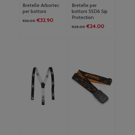
Bretelle Arbortec
Bretelle per
per bottoni
bottoni 5SD6 Sip
Protection
Il
Il
€
32.90
€
36.00
Il
Il
€
24.00
prezzo
prezzo
€
28.00
prezzo
prezzo
originale
attuale
originale
attuale
era:
è:
era:
è:
€36.00.
€32.90.
€28.00.
€24.00.