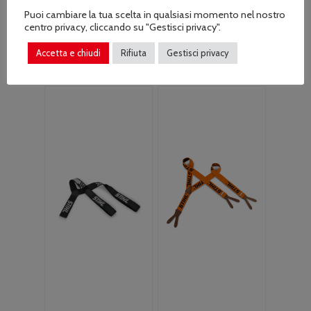
PFANNER Cintura
PFANNER
Puoi cambiare la tua scelta in qualsiasi momento nel nostro
Gladiator bretella
centro privacy, cliccando su "Gestisci privacy".
Il
Il
€
15.90
€
17.00
velcro
prezzo
prezzo
Accetta e chiudi
Rifiuta
Gestisci privacy
Il
Il
€
24.00
originale
attuale
€
28.00
prezzo
prezzo
era:
è:
originale
attuale
€17.00.
€15.90.
era:
è:
€28.00.
€24.00.