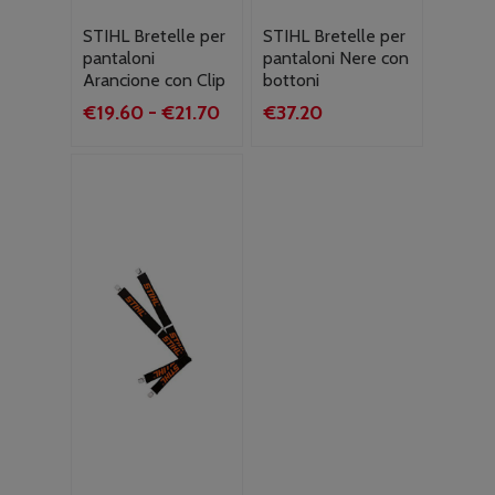
STIHL Bretelle per
STIHL Bretelle per
pantaloni
pantaloni Nere con
Arancione con Clip
bottoni
Fascia
€
19.60
-
€
21.70
€
37.20
di
prezzo:
da
€19.60
a
€21.70