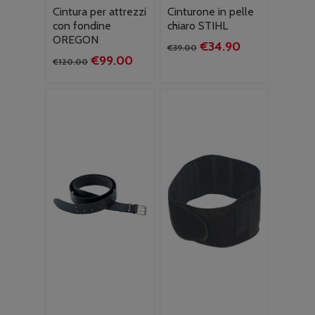
Cintura per attrezzi
Cinturone in pelle
con fondine
chiaro STIHL
OREGON
Il
Il
€
34.90
€
39.00
Il
Il
€
99.00
prezzo
prezzo
€
120.00
prezzo
prezzo
originale
attuale
originale
attuale
era:
è:
era:
è:
€39.00.
€34.90.
€120.00.
€99.00.