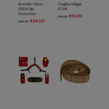
Bretelle Velcro
Cinghia Valigia
5SD4 Sip
STIHL
Protection
Il
Il
€
12.90
€
14.00
Il
Il
€
24.00
prezzo
prezzo
€
28.00
prezzo
prezzo
originale
attuale
originale
attuale
era:
è:
era:
è:
€14.00.
€12.90.
€28.00.
€24.00.