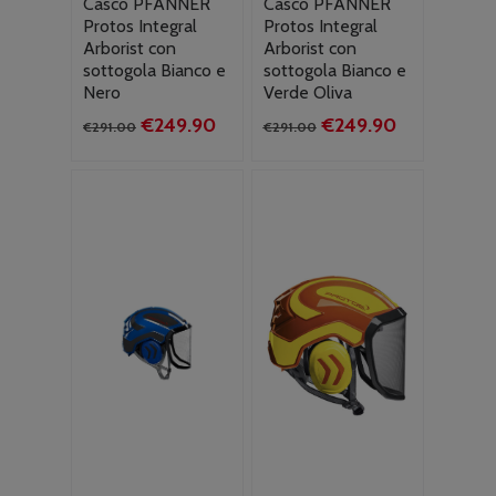
Casco PFANNER
Casco PFANNER
Protos Integral
Protos Integral
Arborist con
Arborist con
sottogola Bianco e
sottogola Bianco e
Nero
Verde Oliva
Il
Il
Il
Il
€
249.90
€
249.90
€
291.00
€
291.00
prezzo
prezzo
prezzo
prezzo
originale
attuale
originale
attuale
era:
è:
era:
è:
€291.00.
€249.90.
€291.00.
€249.90.