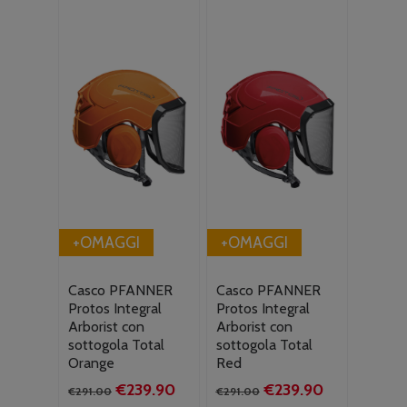
era:
è:
era:
è:
€291.00.
€239.90.
€291.00.
€239.90.
+OMAGGI
+OMAGGI
Casco PFANNER
Casco PFANNER
Protos Integral
Protos Integral
Arborist con
Arborist con
sottogola Total
sottogola Total
Orange
Red
Il
Il
Il
Il
€
239.90
€
239.90
€
291.00
€
291.00