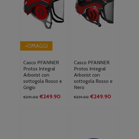
+OMAGGI
Casco PFANNER
Casco PFANNER
Protos Integral
Protos Integral
Arborist con
Arborist con
sottogola Rosso e
sottogola Rosso e
Grigio
Nero
Il
Il
Il
Il
€
249.90
€
249.90
€
291.00
€
291.00
prezzo
prezzo
prezzo
prezzo
originale
attuale
originale
attuale
era:
è:
era:
è:
€291.00.
€249.90.
€291.00.
€249.90.