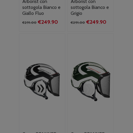
Arborist con
Arborist con
sottogola Bianco e
sottogola Bianco e
Giallo Fluo
Grigio
Il
Il
Il
Il
€
249.90
€
249.90
€
291.00
€
291.00
prezzo
prezzo
prezzo
prezzo
originale
attuale
originale
attuale
era:
è:
era:
è:
€291.00.
€249.90.
€291.00.
€249.90.