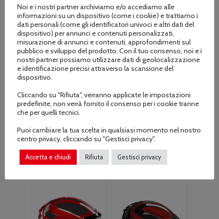
Noi e i nostri partner archiviamo e/o accediamo alle
informazioni su un dispositivo (come i cookie) e trattiamo i
dati personali (come gli identificatori univoci e altri dati del
dispositivo) per annunci e contenuti personalizzati,
misurazione di annunci e contenuti, approfondimenti sul
pubblico e sviluppo del prodotto. Con il tuo consenso, noi e i
nostri partner possiamo utilizzare dati di geolocalizzazione
e identificazione precisi attraverso la scansione del
dispositivo.
Casco PFANNER
Casco PFANNER
Protos Integral
Protos Integral
Cliccando su "Rifiuta", verranno applicate le impostazioni
Arborist con
Arborist con
predefinite, non verrà fornito il consenso per i cookie tranne
sottogola Giallo
sottogola Giallo
che per quelli tecnici.
Fluo e Nero
Fluo e Verde
Puoi cambiare la tua scelta in qualsiasi momento nel nostro
Il
Il
Il
Il
€
249.90
€
249.90
€
291.00
€
291.00
centro privacy, cliccando su "Gestisci privacy".
prezzo
prezzo
prezzo
prezzo
originale
attuale
originale
attuale
Accetta e chiudi
Rifiuta
Gestisci privacy
era:
è:
era:
è:
€291.00.
€249.90.
€291.00.
€249.90.