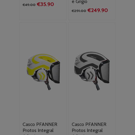
e Grigio
Il
Il
€
35.90
€
49.00
Il
Il
€
249.90
prezzo
prezzo
€
291.00
prezzo
prezzo
originale
attuale
originale
attuale
era:
è:
era:
è:
€49.00.
€35.90.
€291.00.
€249.90.
Casco PFANNER
Casco PFANNER
Protos Integral
Protos Integral