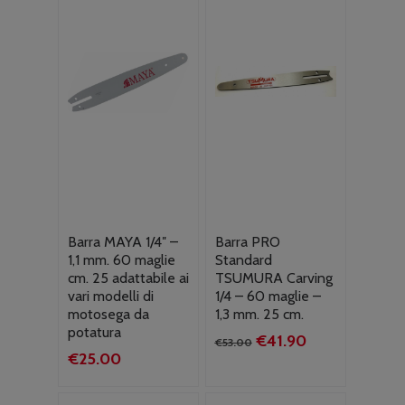
Barra MAYA 1/4″ –
Barra PRO
1,1 mm. 60 maglie
Standard
cm. 25 adattabile ai
TSUMURA Carving
vari modelli di
1/4 – 60 maglie –
motosega da
1,3 mm. 25 cm.
potatura
Il
Il
€
41.90
€
53.00
€
25.00
prezzo
prezzo
originale
attuale
era:
è: