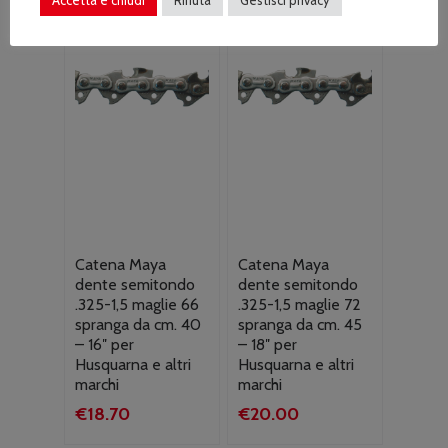
Catena Maya
Catena Maya
dente semitondo
dente semitondo
.325-1,5 maglie 66
.325-1,5 maglie 72
spranga da cm. 40
spranga da cm. 45
– 16″ per
– 18″ per
Husquarna e altri
Husquarna e altri
marchi
marchi
€
18.70
€
20.00