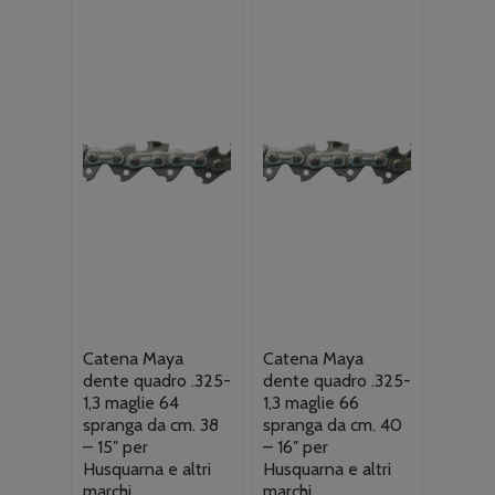
€53.00.
€41.90.
Catena Maya
Catena Maya
dente quadro .325-
dente quadro .325-
1,3 maglie 64
1,3 maglie 66
spranga da cm. 38
spranga da cm. 40
– 15″ per
– 16″ per
Husquarna e altri
Husquarna e altri
marchi
marchi