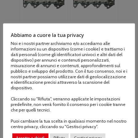
Abbiamo a cuore la tua privacy
Noi e i nostri partner archiviamo e/o accediamo alle
informazioni su un dispositivo (come i cookie) e trattiamo i
dati personali (come gli identificatori univoci e altri dati del
Catena Maya
Catena Maya
dispositivo) per annunci e contenuti personalizzati,
dente semitondo
dente semitondo
misurazione di annunci e contenuti, approfondimenti sul
.325-1,3 maglie 66
.325-1,3 maglie 72
pubblico e sviluppo del prodotto. Con il tuo consenso, noi e i
spranga da cm. 40
spranga da cm. 45
nostri partner possiamo utilizzare dati di geolocalizzazione
– 16″ per
– 18″ per
e identificazione precisi attraverso la scansione del
dispositivo.
Husquarna e altri
Husquarna e altri
marchi
marchi
Cliccando su "Rifiuta", verranno applicate le impostazioni
€
17.00
€
18.20
predefinite, non verrà fornito il consenso per i cookie tranne
che per quelli tecnici.
Puoi cambiare la tua scelta in qualsiasi momento nel nostro
centro privacy, cliccando su "Gestisci privacy".
Accetta e chiudi
Rifiuta
Gestisci privacy