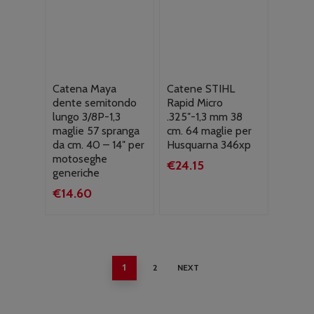
Catena Maya
Catene STIHL
dente semitondo
Rapid Micro
lungo 3/8P-1,3
.325″-1,3 mm 38
maglie 57 spranga
cm. 64 maglie per
da cm. 40 – 14″ per
Husquarna 346xp
motoseghe
€
24.15
generiche
€
14.60
1
2
NEXT