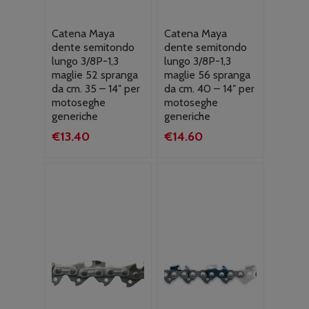
Catena Maya
Catena Maya
dente semitondo
dente semitondo
lungo 3/8P-1,3
lungo 3/8P-1,3
maglie 52 spranga
maglie 56 spranga
da cm. 35 – 14″ per
da cm. 40 – 14″ per
motoseghe
motoseghe
generiche
generiche
€
13.40
€
14.60