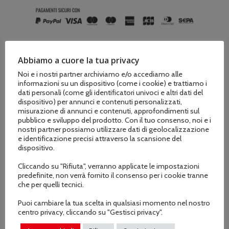
Abbiamo a cuore la tua privacy
Noi e i nostri partner archiviamo e/o accediamo alle
informazioni su un dispositivo (come i cookie) e trattiamo i
Descrizione
dati personali (come gli identificatori univoci e altri dati del
dispositivo) per annunci e contenuti personalizzati,
Informazioni aggiuntive
misurazione di annunci e contenuti, approfondimenti sul
pubblico e sviluppo del prodotto. Con il tuo consenso, noi e i
nostri partner possiamo utilizzare dati di geolocalizzazione
e identificazione precisi attraverso la scansione del
Catena a vibrazione ridotta, elevata qualità
dispositivo.
di taglio, robusta e bassa tendenza al
Cliccando su "Rifiuta", verranno applicate le impostazioni
predefinite, non verrà fornito il consenso per i cookie tranne
saltellamenrto.
che per quelli tecnici.
Puoi cambiare la tua scelta in qualsiasi momento nel nostro
centro privacy, cliccando su "Gestisci privacy".