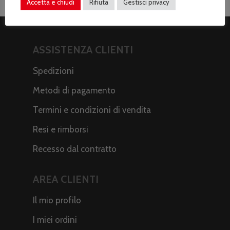
Accetta e chiudi
Rifiuta
Gestisci privacy
ASSISTENZA CLIENTI
Spedizioni
Metodi di pagamento
Termini e condizioni di vendita
Resi e rimborsi
Recesso dal contratto
AREA CLIENTI
Il mio profilo
I miei ordini