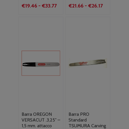
Fascia
Fascia
€
19.46
-
€
33.77
€
21.66
-
€
26.17
di
di
prezzo:
prezzo:
da
da
€19.46
€21.66
a
a
€33.77
€26.17
Barra OREGON
Barra PRO
VERSACUT .3,25″ –
Standard
1,5 mm. attacco
TSUMURA Carving