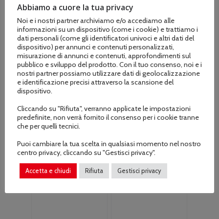
marchiata
Carving Super-PRO
Abbiamo a cuore la tua privacy
SHINDAIWA .325″
1/4 cm. 25 – 60
Noi e i nostri partner archiviamo e/o accediamo alle
– 1,5 mm. 72 maglie
maglie 1,3
informazioni su un dispositivo (come i cookie) e trattiamo i
cm. 45 attacco
Il
Il
€
184.00
dati personali (come gli identificatori univoci e altri dati del
€
199.00
SHINDAIWA-
dispositivo) per annunci e contenuti personalizzati,
prezzo
prezzo
ECHO 041
misurazione di annunci e contenuti, approfondimenti sul
originale
attuale
pubblico e sviluppo del prodotto. Con il tuo consenso, noi e i
Il
Il
€
74.00
€
84.00
era:
è:
nostri partner possiamo utilizzare dati di geolocalizzazione
prezzo
prezzo
€199.00.
€184.00.
e identificazione precisi attraverso la scansione del
originale
attuale
dispositivo.
era:
è:
Cliccando su "Rifiuta", verranno applicate le impostazioni
€84.00.
€74.00.
predefinite, non verrà fornito il consenso per i cookie tranne
che per quelli tecnici.
Puoi cambiare la tua scelta in qualsiasi momento nel nostro
centro privacy, cliccando su "Gestisci privacy".
Accetta e chiudi
Rifiuta
Gestisci privacy