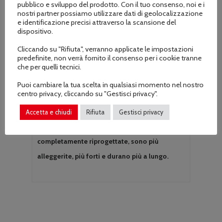
pubblico e sviluppo del prodotto. Con il tuo consenso, noi e i
nostri partner possiamo utilizzare dati di geolocalizzazione
e identificazione precisi attraverso la scansione del
dispositivo.
Descrizione
Cliccando su "Rifiuta", verranno applicate le impostazioni
predefinite, non verrà fornito il consenso per i cookie tranne
che per quelli tecnici.
Informazioni aggiuntive
Puoi cambiare la tua scelta in qualsiasi momento nel nostro
centro privacy, cliccando su "Gestisci privacy".
Accetta e chiudi
Rifiuta
Gestisci privacy
Queste barre guida professionali leggere,
completamente riprogettate, sono più
alleggerite, più forti e durano più a lungo.