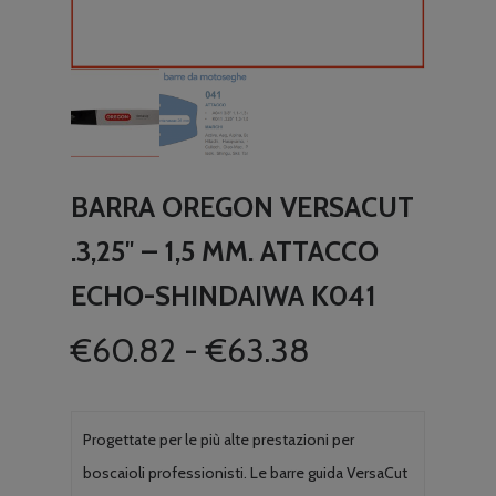
BARRA OREGON VERSACUT
.3,25″ – 1,5 MM. ATTACCO
ECHO-SHINDAIWA K041
Fascia
€
60.82
-
€
63.38
di
prezzo:
da
Progettate per le più alte prestazioni per
€60.82
boscaioli professionisti. Le barre guida VersaCut