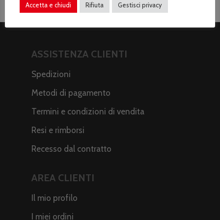
Accetta e chiudi
Rifiuta
Gestisci privacy
ASSISTENZA CLIENTI
Spedizioni
Metodi di pagamento
Termini e condizioni di vendita
Resi e rimborsi
Recesso dal contratto
AREA CLIENTI
Il mio profilo
I miei ordini