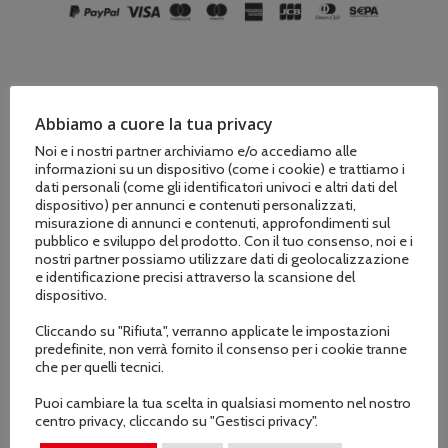
Abbiamo a cuore la tua privacy
Descrizione
Noi e i nostri partner archiviamo e/o accediamo alle
informazioni su un dispositivo (come i cookie) e trattiamo i
Informazioni aggiuntive
dati personali (come gli identificatori univoci e altri dati del
dispositivo) per annunci e contenuti personalizzati,
misurazione di annunci e contenuti, approfondimenti sul
pubblico e sviluppo del prodotto. Con il tuo consenso, noi e i
nostri partner possiamo utilizzare dati di geolocalizzazione
e identificazione precisi attraverso la scansione del
dispositivo.
La barra per hobbisti che usano motoseghe
piccole o medie con catene da 3/8”P
Cliccando su "Rifiuta", verranno applicate le impostazioni
predefinite, non verrà fornito il consenso per i cookie tranne
che per quelli tecnici.
Puoi cambiare la tua scelta in qualsiasi momento nel nostro
centro privacy, cliccando su "Gestisci privacy".