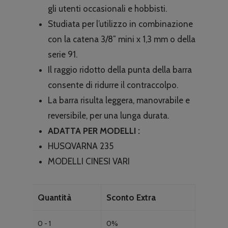
€21.66
gli utenti occasionali e hobbisti.
a
Studiata per l’utilizzo in combinazione
€26.20
con la catena 3/8″ mini x 1,3 mm o della
serie 91.
Il raggio ridotto della punta della barra
consente di ridurre il contraccolpo.
La barra risulta leggera, manovrabile e
reversibile, per una lunga durata.
ADATTA PER MODELLI :
HUSQVARNA 235
MODELLI CINESI VARI
Quantità
Sconto Extra
0 - 1
0%