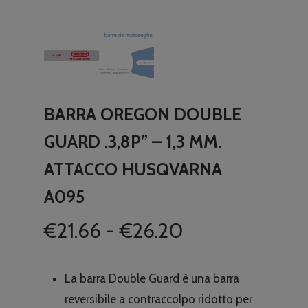
BARRA OREGON DOUBLE
GUARD .3,8P” – 1,3 MM.
ATTACCO HUSQVARNA
A095
Fascia
€
21.66
-
€
26.20
di
prezzo:
La barra Double Guard è una barra
da
reversibile a contraccolpo ridotto per