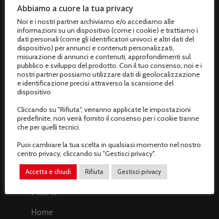
Termini e condizioni di vendita
Abbiamo a cuore la tua privacy
Noi e i nostri partner archiviamo e/o accediamo alle
Resi e rimborsi
informazioni su un dispositivo (come i cookie) e trattiamo i
dati personali (come gli identificatori univoci e altri dati del
Recesso dal contratto
dispositivo) per annunci e contenuti personalizzati,
misurazione di annunci e contenuti, approfondimenti sul
pubblico e sviluppo del prodotto. Con il tuo consenso, noi e i
AREA CLIENTI
nostri partner possiamo utilizzare dati di geolocalizzazione
e identificazione precisi attraverso la scansione del
Il mio profilo
dispositivo.
Cliccando su "Rifiuta", verranno applicate le impostazioni
I miei ordini
predefinite, non verrà fornito il consenso per i cookie tranne
che per quelli tecnici.
I miei dati
Puoi cambiare la tua scelta in qualsiasi momento nel nostro
centro privacy, cliccando su "Gestisci privacy".
Gestisci privacy
Accetta e chiudi
Rifiuta
Gestisci privacy
MEMI
Home