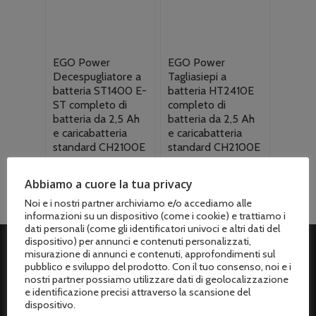
EGO Power
EGO Power
Decespugliatore a
Tagliasiepi a
batteria ST1400 E-
batteria HT2410E
ST completo di
completo di
batteria da 2,5 Ah
batteria da 2,5 Ah
e caricabatteria
e caricabatteria
standard CH2100E
standard CH2100E
Il
Il
Il
Il
€
349.00
€
349.00
€
437.00
€
437.00
prezzo
prezzo
prezzo
prezzo
Abbiamo a cuore la tua privacy
originale
attuale
originale
attuale
Noi e i nostri partner archiviamo e/o accediamo alle
era:
è:
era:
è:
informazioni su un dispositivo (come i cookie) e trattiamo i
€437.00.
€349.00.
€437.00.
€349.00.
dati personali (come gli identificatori univoci e altri dati del
dispositivo) per annunci e contenuti personalizzati,
misurazione di annunci e contenuti, approfondimenti sul
pubblico e sviluppo del prodotto. Con il tuo consenso, noi e i
ASSISTENZA CLIENTI
nostri partner possiamo utilizzare dati di geolocalizzazione
e identificazione precisi attraverso la scansione del
Spedizioni
dispositivo.