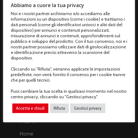
Termini e condizioni di vendita
Abbiamo a cuore la tua privacy
Noi e i nostri partner archiviamo e/o accediamo alle
Resi e rimborsi
informazioni su un dispositivo (come i cookie) e trattiamo i
dati personali (come gli identificatori univoci e altri dati del
Recesso dal contratto
dispositivo) per annunci e contenuti personalizzati,
misurazione di annunci e contenuti, approfondimenti sul
pubblico e sviluppo del prodotto. Con il tuo consenso, noi e i
AREA CLIENTI
nostri partner possiamo utilizzare dati di geolocalizzazione
e identificazione precisi attraverso la scansione del
Il mio profilo
dispositivo.
Cliccando su "Rifiuta", verranno applicate le impostazioni
I miei ordini
predefinite, non verrà fornito il consenso per i cookie tranne
che per quelli tecnici.
I miei dati
Puoi cambiare la tua scelta in qualsiasi momento nel nostro
centro privacy, cliccando su "Gestisci privacy".
Gestisci privacy
Accetta e chiudi
Rifiuta
Gestisci privacy
MEMI
Home