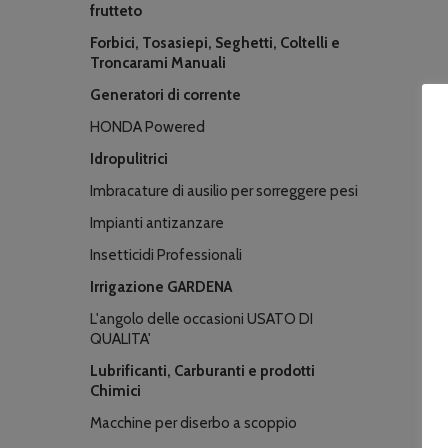
frutteto
Forbici, Tosasiepi, Seghetti, Coltelli e
Troncarami Manuali
Generatori di corrente
HONDA Powered
Idropulitrici
Imbracature di ausilio per sorreggere pesi
Impianti antizanzare
Insetticidi Professionali
Irrigazione GARDENA
L'angolo delle occasioni USATO DI
QUALITA'
Lubrificanti, Carburanti e prodotti
Chimici
Macchine per diserbo a scoppio