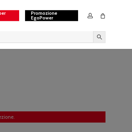
per
Promozione
account
EgoPower
ezione.