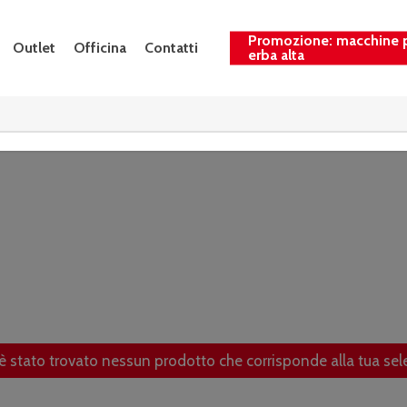
Promozione: macchine 
Outlet
Officina
Contatti
erba alta
è stato trovato nessun prodotto che corrisponde alla tua sel