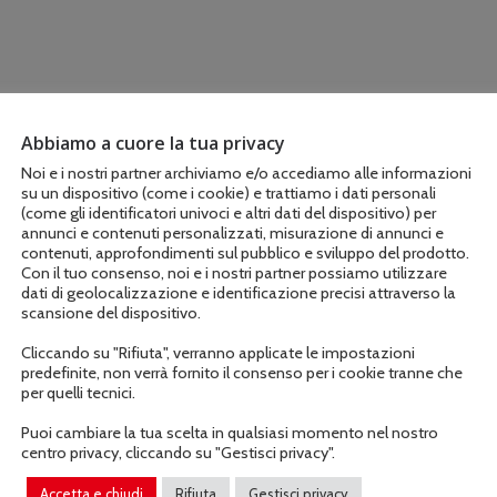
Abbiamo a cuore la tua privacy
Noi e i nostri partner archiviamo e/o accediamo alle informazioni
su un dispositivo (come i cookie) e trattiamo i dati personali
(come gli identificatori univoci e altri dati del dispositivo) per
annunci e contenuti personalizzati, misurazione di annunci e
contenuti, approfondimenti sul pubblico e sviluppo del prodotto.
Con il tuo consenso, noi e i nostri partner possiamo utilizzare
dati di geolocalizzazione e identificazione precisi attraverso la
scansione del dispositivo.
Cliccando su "Rifiuta", verranno applicate le impostazioni
predefinite, non verrà fornito il consenso per i cookie tranne che
per quelli tecnici.
Puoi cambiare la tua scelta in qualsiasi momento nel nostro
centro privacy, cliccando su "Gestisci privacy".
Accetta e chiudi
Rifiuta
Gestisci privacy