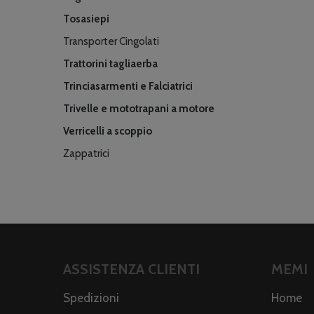
Tosasiepi
Transporter Cingolati
Trattorini tagliaerba
Trinciasarmenti e Falciatrici
Trivelle e mototrapani a motore
Verricelli a scoppio
Zappatrici
ASSISTENZA CLIENTI
MEMI
Spedizioni
Home