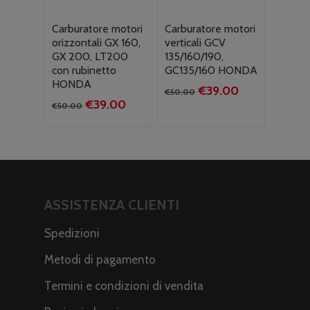
Carburatore motori
Carburatore motori
orizzontali GX 160,
verticali GCV
GX 200, LT200
135/160/190,
con rubinetto
GC135/160 HONDA
HONDA
Il
Il
€
39.00
€
50.00
Il
Il
€
39.00
prezzo
prezzo
€
50.00
prezzo
prezzo
originale
attuale
originale
attuale
era:
è:
era:
è:
€50.00.
€39.00.
€50.00.
€39.00.
ASSISTENZA CLIENTI
Spedizioni
Metodi di pagamento
Termini e condizioni di vendita