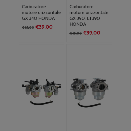
Carburatore
Carburatore
motore orizzontale
motore orizzontale
GX 340 HONDA
GX 390, LT390
HONDA
Il
Il
€
39.00
€
45.00
Il
Il
€
39.00
prezzo
prezzo
€
45.00
prezzo
prezzo
originale
attuale
originale
attuale
era:
è:
era:
è:
€45.00.
€39.00.
€45.00.
€39.00.