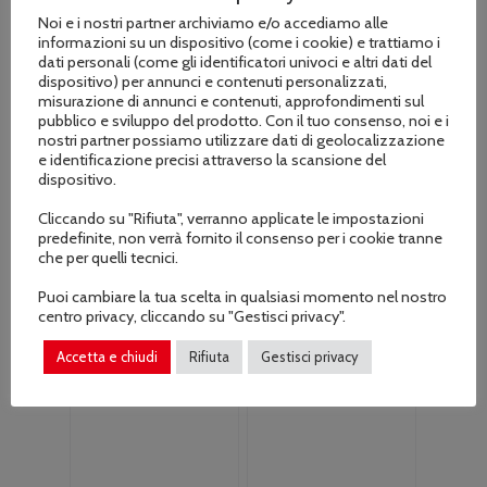
Carburatore
Carburatore
Noi e i nostri partner archiviamo e/o accediamo alle
motore orizzontale
motore orizzontale
informazioni su un dispositivo (come i cookie) e trattiamo i
GX 240 HONDA
GX 270, LT270
dati personali (come gli identificatori univoci e altri dati del
HONDA
Il
Il
€
52.00
dispositivo) per annunci e contenuti personalizzati,
€
62.00
Il
Il
€
39.00
prezzo
prezzo
misurazione di annunci e contenuti, approfondimenti sul
€
45.00
pubblico e sviluppo del prodotto. Con il tuo consenso, noi e i
prezzo
prezzo
originale
attuale
nostri partner possiamo utilizzare dati di geolocalizzazione
originale
attuale
era:
è:
e identificazione precisi attraverso la scansione del
era:
è:
€62.00.
€52.00.
dispositivo.
€45.00.
€39.00.
Cliccando su "Rifiuta", verranno applicate le impostazioni
predefinite, non verrà fornito il consenso per i cookie tranne
che per quelli tecnici.
Puoi cambiare la tua scelta in qualsiasi momento nel nostro
centro privacy, cliccando su "Gestisci privacy".
Accetta e chiudi
Rifiuta
Gestisci privacy