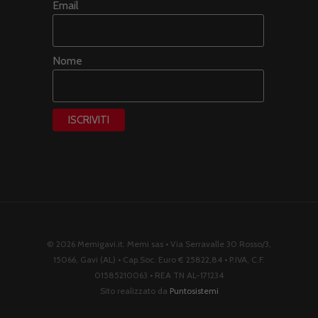
Email
Nome
© 2026 Memigavi.it. Memi sas • Via Serravalle 30 Rosso/3,
15066, Gavi (AL) • Cap.Soc. Euro € 25822,84 • P.IVA, C.F.
01585210063 • REA TN AL-171234
Sito realizzato da
Puntosistemi