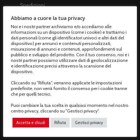
Spedizioni
Metodi di pagamento
Abbiamo a cuore la tua privacy
Noi e i nostri partner archiviamo e/o accediamo alle
Termini e condizioni di vendita
informazioni su un dispositivo (come i cookie) e trattiamo i
dati personali (come gli identificatori univoci e altri dati del
Resi e rimborsi
dispositivo) per annunci e contenuti personalizzati,
misurazione di annunci e contenuti, approfondimenti sul
Recesso dal contratto
pubblico e sviluppo del prodotto. Con il tuo consenso, noi e i
nostri partner possiamo utilizzare dati di geolocalizzazione
e identificazione precisi attraverso la scansione del
AREA CLIENTI
dispositivo.
Cliccando su "Rifiuta", verranno applicate le impostazioni
Il mio profilo
predefinite, non verrà fornito il consenso per i cookie tranne
che per quelli tecnici.
I miei ordini
Puoi cambiare la tua scelta in qualsiasi momento nel nostro
I miei dati
centro privacy, cliccando su "Gestisci privacy".
Accetta e chiudi
Rifiuta
Gestisci privacy
Gestisci privacy