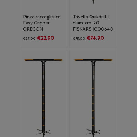
Pinza raccoglitrice
Trivella Quikdrill L
Easy Gripper
diam. cm. 20
OREGON
FISKARS 1000640
Il
Il
Il
Il
€
22.90
€
74.90
€
27.00
€
75.00
prezzo
prezzo
prezzo
prezzo
originale
attuale
originale
attuale
era:
è:
era:
è:
€27.00.
€22.90.
€75.00.
€74.90.