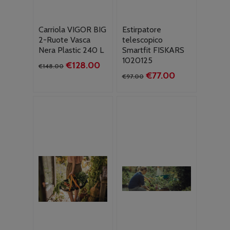
Carriola VIGOR BIG
Estirpatore
2-Ruote Vasca
telescopico
Nera Plastic 240 L
Smartfit FISKARS
1020125
Il
Il
€
128.00
€
148.00
Il
Il
€
77.00
prezzo
prezzo
€
97.00
prezzo
prezzo
originale
attuale
originale
attuale
era:
è:
era:
è:
€148.00.
€128.00.
€97.00.
€77.00.