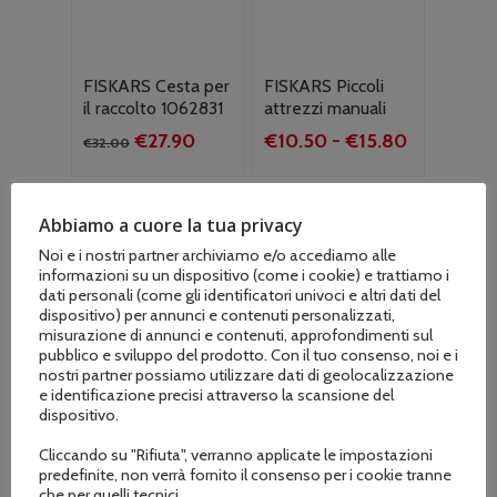
FISKARS Cesta per
FISKARS Piccoli
il raccolto 1062831
attrezzi manuali
Il
Il
Fascia
€
27.90
€
10.50
-
€
15.80
€
32.00
prezzo
prezzo
di
originale
attuale
prezzo:
era:
è:
da
Abbiamo a cuore la tua privacy
€32.00.
€27.90.
€10.50
Noi e i nostri partner archiviamo e/o accediamo alle
a
informazioni su un dispositivo (come i cookie) e trattiamo i
€15.80
dati personali (come gli identificatori univoci e altri dati del
dispositivo) per annunci e contenuti personalizzati,
misurazione di annunci e contenuti, approfondimenti sul
pubblico e sviluppo del prodotto. Con il tuo consenso, noi e i
nostri partner possiamo utilizzare dati di geolocalizzazione
e identificazione precisi attraverso la scansione del
dispositivo.
Cliccando su "Rifiuta", verranno applicate le impostazioni
predefinite, non verrà fornito il consenso per i cookie tranne
che per quelli tecnici.