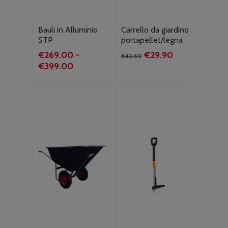
Bauli in Alluminio
Carrello da giardino
STP
portapellet/legna
Il
Il
€
269.00
-
€
29.90
€
42.60
Fascia
prezzo
prezzo
€
399.00
di
originale
attuale
prezzo:
era:
è:
da
€42.60.
€29.90.
€269.00
a
€399.00