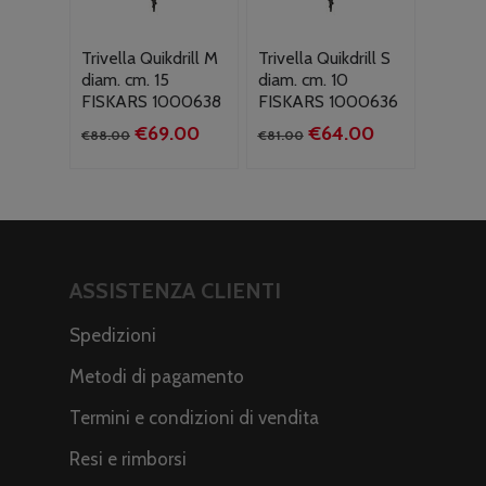
Trivella Quikdrill M
Trivella Quikdrill S
diam. cm. 15
diam. cm. 10
FISKARS 1000638
FISKARS 1000636
Il
Il
Il
Il
€
69.00
€
64.00
€
88.00
€
81.00
prezzo
prezzo
prezzo
prezzo
originale
attuale
originale
attuale
era:
è:
era:
è:
€88.00.
€69.00.
€81.00.
€64.00.
ASSISTENZA CLIENTI
Spedizioni
Metodi di pagamento
Termini e condizioni di vendita
Resi e rimborsi