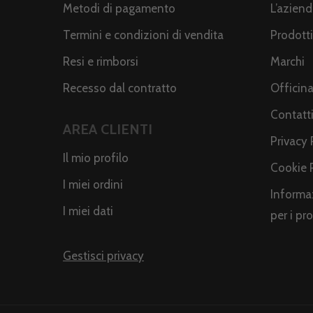
Metodi di pagamento
L’azien
Termini e condizioni di vendita
Prodotti
Resi e rimborsi
Marchi
Recesso dal contratto
Officin
Contatt
AREA CLIENTI
Privacy 
Il mio profilo
Cookie 
I miei ordini
Informaz
I miei dati
per i pr
Gestisci privacy