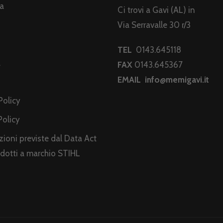
da
Ci trovi a Gavi (AL) in
Via Serravalle 30 r/3
TEL
0143.645118
a
FAX
0143.645367
EMAIL
info@memigavi.it
i
Policy
Policy
ioni previste dal Data Act
odotti a marchio STIHL