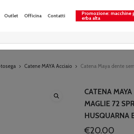
Promozione: macchine 
Outlet
Officina
Contatti
erba alta
tosega
Catene MAYA Acciaio
Catena Maya dente semi
CATENA MAYA 
MAGLIE 72 SPR
HUSQUARNA E
€
20.00