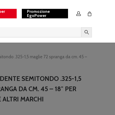
per
Promozione
account
EgoPower
tondo .325-1,5 maglie 72 spranga da cm. 45 –
DENTE SEMITONDO .325-1,5
ANGA DA CM. 45 – 18″ PER
 ALTRI MARCHI