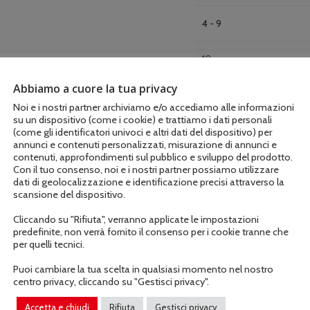
4 - 9
10 +
Abbiamo a cuore la tua privacy
Noi e i nostri partner archiviamo e/o accediamo alle informazioni
su un dispositivo (come i cookie) e trattiamo i dati personali
(come gli identificatori univoci e altri dati del dispositivo) per
annunci e contenuti personalizzati, misurazione di annunci e
contenuti, approfondimenti sul pubblico e sviluppo del prodotto.
AGGIUNGI AL C
Con il tuo consenso, noi e i nostri partner possiamo utilizzare
dati di geolocalizzazione e identificazione precisi attraverso la
scansione del dispositivo.
COD:
459328
Cliccando su "Rifiuta", verranno applicate le impostazioni
predefinite, non verrà fornito il consenso per i cookie tranne che
per quelli tecnici.
Puoi cambiare la tua scelta in qualsiasi momento nel nostro
centro privacy, cliccando su "Gestisci privacy".
Accetta e chiudi
Rifiuta
Gestisci privacy