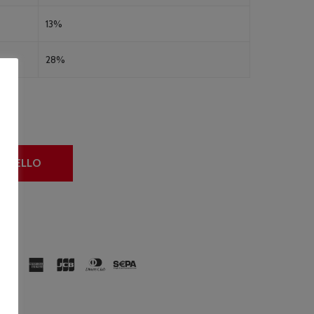
13%
28%
ARRELLO