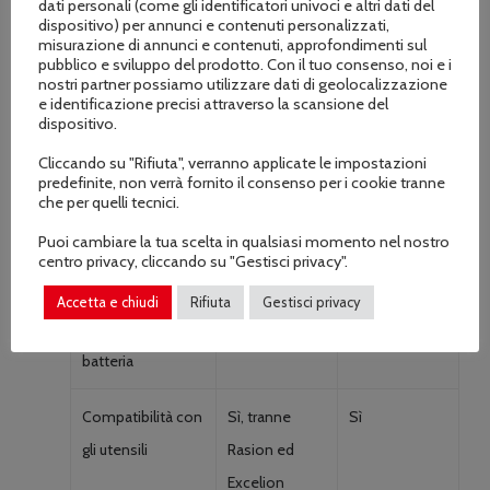
dati personali (come gli identificatori univoci e altri dati del
dispositivo) per annunci e contenuti personalizzati,
3,4 A
misurazione di annunci e contenuti, approfondimenti sul
pubblico e sviluppo del prodotto. Con il tuo consenso, noi e i
nostri partner possiamo utilizzare dati di geolocalizzazione
Quick Charger
30 min / 1 ora
1 ora / 2 ore 30
e identificazione precisi attraverso la scansione del
7,6 A (70% /
45 min
min
dispositivo.
100%)
Cliccando su "Rifiuta", verranno applicate le impostazioni
predefinite, non verrà fornito il consenso per i cookie tranne
che per quelli tecnici.
Vita utile media:
800
800
n° di cicli di
Puoi cambiare la tua scelta in qualsiasi momento nel nostro
centro privacy, cliccando su "Gestisci privacy".
carica*
Accetta e chiudi
Rifiuta
Gestisci privacy
Zainetto porta
Opzionale
Opzionale
batteria
Compatibilità con
Sì, tranne
Sì
gli utensili
Rasion ed
Excelion