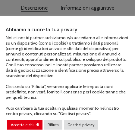
Descrizione
Informazioni aggiuntive
Abbiamo a cuore la tua privacy
Noi e i nostri partner archiviamo e/o accediamo alle informazioni
su un dispositivo (come i cookie) e trattiamo i dati personali
88
(come gli identificatori univoci e altri dati del dispositivo) per
annunci e contenuti personalizzati, misurazione di annunci e
99
contenuti, approfondimenti sul pubblico e sviluppo del prodotto.
Con il tuo consenso, noi e i nostri partner possiamo utilizzare
dati di geolocalizzazione e identificazione precisi attraverso la
27″
scansione del dispositivo.
Cliccando su "Rifiuta", verranno applicate le impostazioni
Lam
predefinite, non verrà fornito il consenso per i cookie tranne che
per quelli tecnici.
Lon
Puoi cambiare la tua scelta in qualsiasi momento nel nostro
centro privacy, cliccando su "Gestisci privacy".
AC1
Accetta e chiudi
Rifiuta
Gestisci privacy