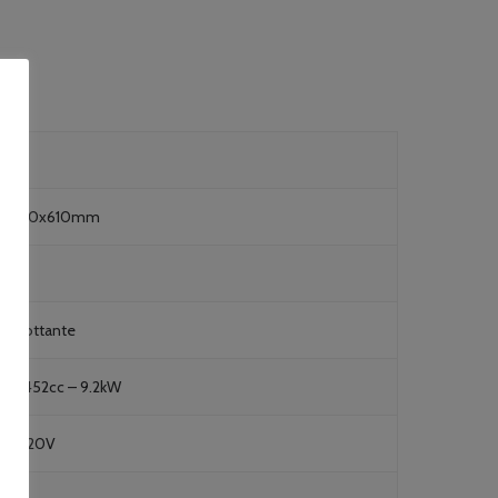
9360
0x1150x610mm
a flottante
cin 452cc – 9.2kW
10-220V