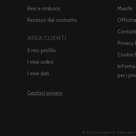
Resi e rimborsi
Marchi
Recesso dal contratto
Officin
Contatt
AREA CLIENTI
Privacy 
Il mio profilo
Cookie 
I miei ordini
Informaz
I miei dati
per i pr
Gestisci privacy
© 2026 Memigavi.it. Memi sas • V