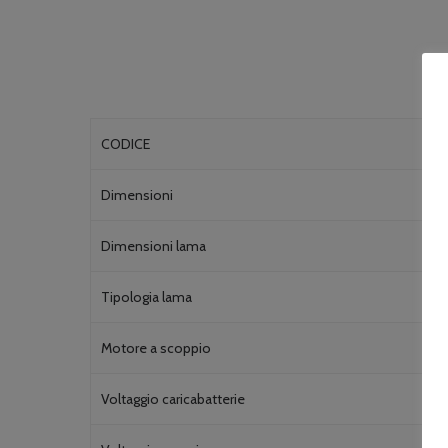
CODICE
Dimensioni
Dimensioni lama
Tipologia lama
Motore a scoppio
Voltaggio caricabatterie