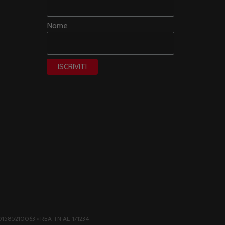
Nome
F. 01585210063 • REA TN AL-171234