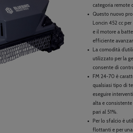
e
categoria remote 
€
Questo nuovo prod
Loncin 452 cc per 
e il motore a bat
efficiente avanza
La comodità d’uti
utilizzato per la 
consente di contro
FM 24-70 è caratte
qualsiasi tipo di t
eseguire interventi
alta e consistente
pari al 51%.
Per lo sfalcio è ut
flottanti e per una