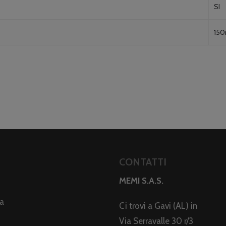
SI
15
CONTATTI
MEMI S.A.S.
da
Ci trovi a Gavi (AL) in
Via Serravalle 30 r/3