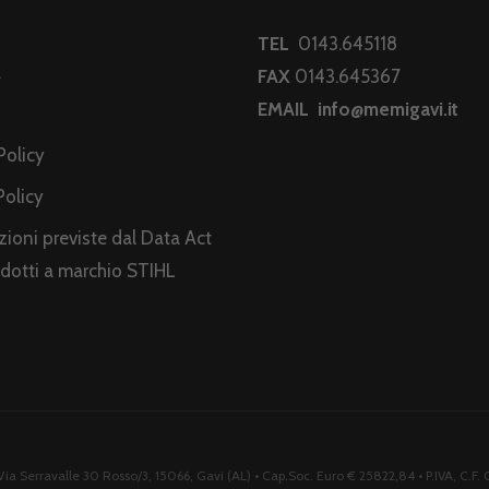
TEL
0143.645118
a
FAX
0143.645367
EMAIL
info@memigavi.it
i
Policy
Policy
ioni previste dal Data Act
odotti a marchio STIHL
ia Serravalle 30 Rosso/3, 15066, Gavi (AL) • Cap.Soc. Euro € 25822,84 • P.IVA, C.