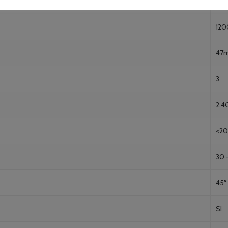
24V
12
47
3
2.4
<2
30 
45°
SI