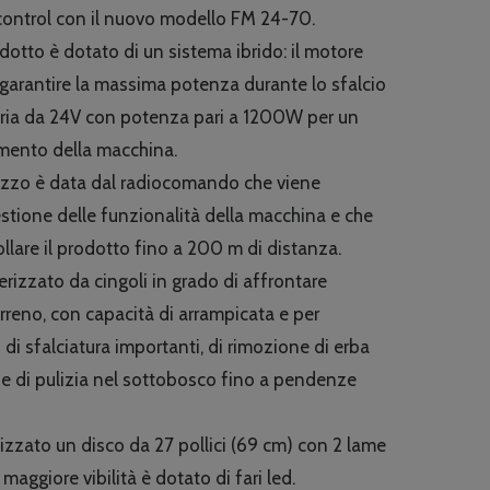
ra:
è:
control con il nuovo modello FM 24-70.
8,950.00.
€6,399.00.
otto è dotato di un sistema ibrido: il motore
garantire la massima potenza durante lo sfalcio
teria da 24V con potenza pari a 1200W per un
mento della macchina.
lizzo è data dal radiocomando che viene
gestione delle funzionalità della macchina e che
llare il prodotto fino a 200 m di distanza.
rizzato da cingoli in grado di affrontare
erreno, con capacità di arrampicata e per
 di sfalciatura importanti, di rimozione di erba
 e di pulizia nel sottobosco fino a pendenze
ilizzato un disco da 27 pollici (69 cm) con 2 lame
 maggiore vibilità è dotato di fari led.