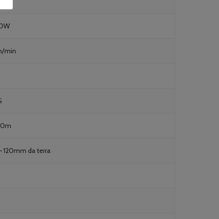
00W
m/min
G
00m
– 120mm da terra