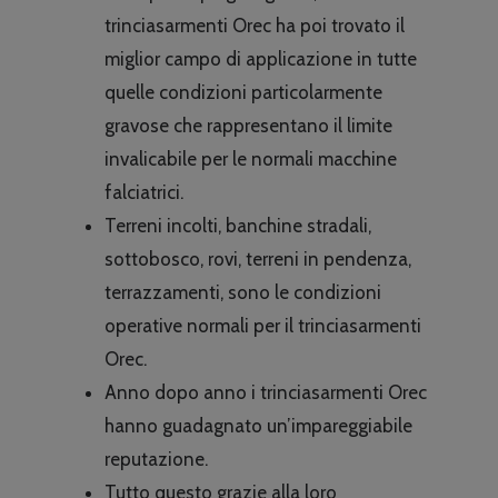
era:
è:
trinciasarmenti Orec ha poi trovato il
€8,405.00.
€7,367
miglior campo di applicazione in tutte
quelle condizioni particolarmente
gravose che rappresentano il limite
invalicabile per le normali macchine
falciatrici.
Terreni incolti, banchine stradali,
sottobosco, rovi, terreni in pendenza,
terrazzamenti, sono le condizioni
operative normali per il trinciasarmenti
Orec.
Anno dopo anno i trinciasarmenti Orec
hanno guadagnato un’impareggiabile
reputazione.
Tutto questo grazie alla loro