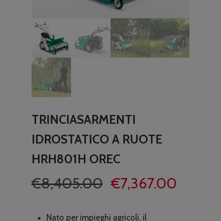
TRINCIASARMENTI
IDROSTATICO A RUOTE
HRH801H OREC
Il
Il
€
8,405.00
€
7,367.00
prezzo
prezzo
originale
attuale
Nato per impieghi agricoli, il