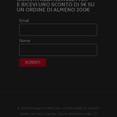
E RICEVI UNO SCONTO DI 5€ SU
UN ORDINE DI ALMENO 200€
Email
Nome
© 2026 Memigavi.it. Memi sas • Via Serravalle 30 Rosso/3,
15066, Gavi (AL) • Cap.Soc. Euro € 25822,84 • P.IVA, C.F.