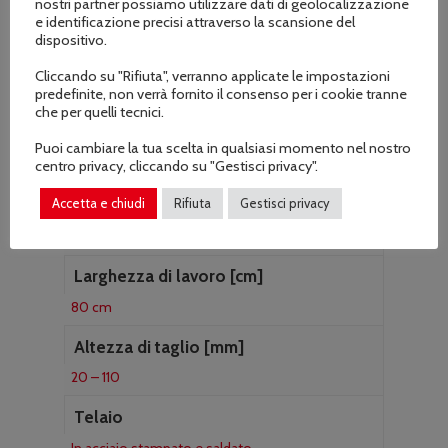
nostri partner possiamo utilizzare dati di geolocalizzazione
Avanti 0 – 5,3 / retro 0 – 4
e identificazione precisi attraverso la scansione del
dispositivo.
Sterzo
Frizioni di sterzo indipendenti sulle ruote motrici
Cliccando su "Rifiuta", verranno applicate le impostazioni
predefinite, non verrà fornito il consenso per i cookie tranne
che per quelli tecnici.
Freno di servizio e di stazionamento
Ad espansione, con inserimento automatico al
Puoi cambiare la tua scelta in qualsiasi momento nel nostro
centro privacy, cliccando su "Gestisci privacy".
disinnesto della frizione
Accetta e chiudi
Rifiuta
Gestisci privacy
Gruppo di taglio
Rotore con 46 flagelli
Larghezza di lavoro [cm]
80 cm
Altezza di taglio [mm]
20 – 110
Telaio
In acciaio stampato e saldato