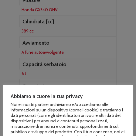
Motore
Honda GX340 OHV
Cilindrata [cc]
389 cc
Avviamento
A fune autoavvolgente
Capacità serbatoio
6 l
Trasmissione
idrostatica
Abbiamo a cuore la tua privacy
Noi e i nostri partner archiviamo e/o accediamo alle
Cambio
informazioni su un dispositivo (come i cookie) e trattiamo i
dati personali (come gli identificatori univoci e altri dati del
Idrostatico
dispositivo) per annunci e contenuti personalizzati,
misurazione di annunci e contenuti, approfondimenti sul
Velocità avanti/retro km/h
pubblico e sviluppo del prodotto. Con il tuo consenso, noi e i