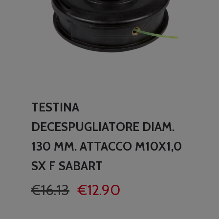
TESTINA
DECESPUGLIATORE DIAM.
130 MM. ATTACCO M10X1,0
SX F SABART
Il
Il
€
16.13
€
12.90
prezzo
prezzo
originale
attuale