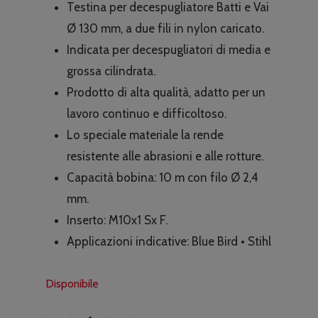
Testina per decespugliatore Batti e Vai
era:
è:
Ø 130 mm, a due fili in nylon caricato.
€16.13.
€12.90.
Indicata per decespugliatori di media e
grossa cilindrata.
Prodotto di alta qualità, adatto per un
lavoro continuo e difficoltoso.
Lo speciale materiale la rende
resistente alle abrasioni e alle rotture.
Capacità bobina: 10 m con filo Ø 2,4
mm.
Inserto: M10x1 Sx F.
Applicazioni indicative: Blue Bird • Stihl
Disponibile