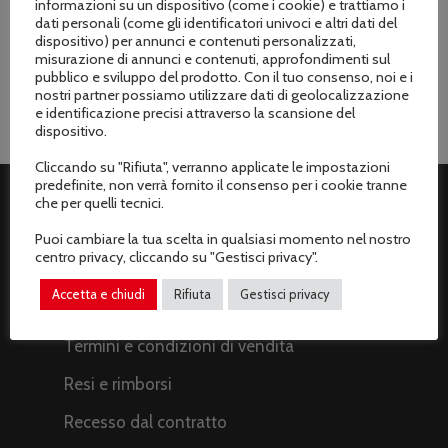
Marchio
informazioni su un dispositivo (come i cookie) e trattiamo i
dati personali (come gli identificatori univoci e altri dati del
Sabart
dispositivo) per annunci e contenuti personalizzati,
misurazione di annunci e contenuti, approfondimenti sul
pubblico e sviluppo del prodotto. Con il tuo consenso, noi e i
nostri partner possiamo utilizzare dati di geolocalizzazione
e identificazione precisi attraverso la scansione del
dispositivo.
Cliccando su "Rifiuta", verranno applicate le impostazioni
predefinite, non verrà fornito il consenso per i cookie tranne
che per quelli tecnici.
ASSISTENZA CLIENTI
Puoi cambiare la tua scelta in qualsiasi momento nel nostro
centro privacy, cliccando su "Gestisci privacy".
Spedizioni
Accetta e chiudi
Rifiuta
Gestisci privacy
Metodi di pagamento
Termini e condizioni di vendita
Resi e rimborsi
Recesso dal contratto