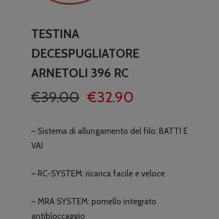
TESTINA
DECESPUGLIATORE
ARNETOLI 396 RC
Il
Il
€
39.00
€
32.90
prezzo
prezzo
originale
attuale
– Sistema di allungamento del filo: BATTI E
era:
è:
VAI
€39.00.
€32.90.
– RC-SYSTEM: ricarica facile e veloce
– MRA SYSTEM: pomello integrato
antibloccaggio