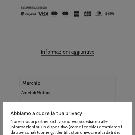
Informazioni aggiuntive
Marchio
Arnetoli Motors
Tipo di attacco
Abbiamo a cuore la tua privacy
attacco 8×1.25 Sx M., attacco 8×1.25 Sx F., attacco
10×1.25 Sx M., attacco 10×1.25 Sx F., attacco 10×1
Noi e i nostri partner archiviamo e/o accediamo alle
Sx F.
informazioni su un dispositivo (come i cookie) e trattiamo i
dati personali (come gli identificatori univoci e altri dati del