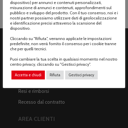
dispositivo) per annunci e contenuti personalizzati,
misurazione di annunci e contenuti, approfondimenti sul
pubblico e sviluppo del prodotto. Con il tuo consenso, noi e i
nostri partner possiamo utilizzare dati di geolocalizzazione
e identificazione precisi attraverso la scansione del
dispositivo.
Cliccando su "Rifiuta", verranno applicate le impostazioni
predefinite, non verrà fornito il consenso per i cookie tranne
ASSISTENZA CLIENTI
che per quelli tecnici.
Spedizioni
Puoi cambiare la tua scelta in qualsiasi momento nel nostro
centro privacy, cliccando su "Gestisci privacy".
Metodi di pagamento
Accetta e chiudi
Rifiuta
Gestisci privacy
Termini e condizioni di vendita
Resi e rimborsi
Recesso dal contratto
AREA CLIENTI