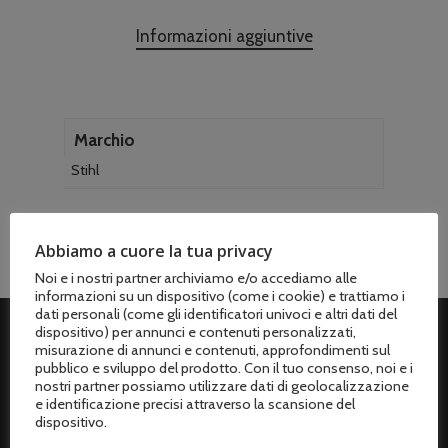
Informazioni aggiuntive
Marchio
Stihl
Abbiamo a cuore la tua privacy
Noi e i nostri partner archiviamo e/o accediamo alle
informazioni su un dispositivo (come i cookie) e trattiamo i
dati personali (come gli identificatori univoci e altri dati del
dispositivo) per annunci e contenuti personalizzati,
misurazione di annunci e contenuti, approfondimenti sul
ASSISTENZA CLIENTI
pubblico e sviluppo del prodotto. Con il tuo consenso, noi e i
nostri partner possiamo utilizzare dati di geolocalizzazione
Spedizioni
e identificazione precisi attraverso la scansione del
dispositivo.
Metodi di pagamento