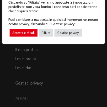
Cliccando su "Rifiuta", verranno applicate le impostazioni
predefinite, non verrà fornito il consenso per i cookie tranne
Termini e condizioni di vendita
che per quelli tecnici.
Resi e rimborsi
Puoi cambiare la tua scelta in qualsiasi momento nel nostro
centro privacy, cliccando su "Gestisci privacy".
Recesso dal contratto
Accetta e chiudi
Rifiuta
Gestisci privacy
AREA CLIENTI
Il mio profilo
I miei ordini
I miei dati
Gestisci privacy
MEMI