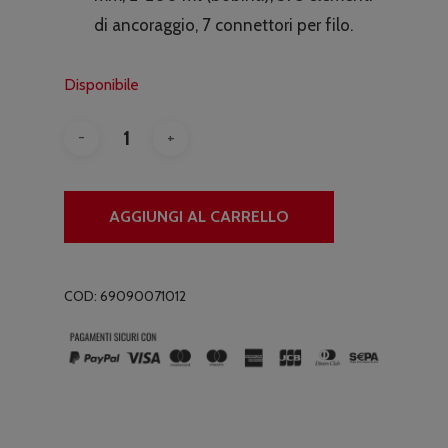
€260.00.
€249.00.
di ancoraggio, 7 connettori per filo.
Disponibile
AGGIUNGI AL CARRELLO
COD:
69090071012