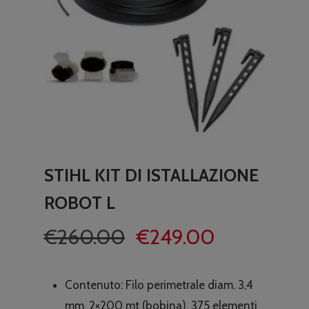
STIHL KIT DI ISTALLAZIONE
ROBOT L
Il
Il
€
260.00
€
249.00
prezzo
prezzo
originale
attuale
Contenuto: Filo perimetrale diam. 3,4
era:
è:
mm, 2×200 mt (bobina), 375 elementi