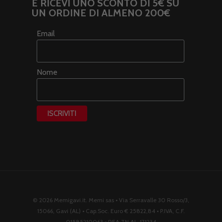
E RICEVI UNO SCONTO DI 5€ SU
UN ORDINE DI ALMENO 200€
Email
Nome
© 2026 Memigavi.it. Memi sas • Via Serravalle 30 Rosso/3,
15066, Gavi (AL) • Cap.Soc. Euro € 25822,84 • P.IVA, C.F.
01585210063 • REA TN AL-171234