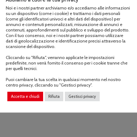
Noi e i nostri partner archiviamo e/o accediamo alle informazioni
su un dispositivo (come i cookie) e trattiamo i dati personali
COD:
70106
(come gli identificatori univoci e altri dati del dispositivo) per
annunci e contenuti personalizzati, misurazione di annunci e
contenuti, approfondimenti sul pubblico e sviluppo del prodotto.
Con il tuo consenso, noi e i nostri partner possiamo utilizzare
dati di geolocalizzazione e identificazione precisi attraverso la
scansione del dispositivo.
Cliccando su "Rifiuta", verranno applicate le impostazioni
predefinite, non verrà fornito il consenso per i cookie tranne che
per quelli tecnici.
Puoi cambiare la tua scelta in qualsiasi momento nel nostro
centro privacy, cliccando su "Gestisci privacy".
Descrizione
Informazioni aggiuntive
Accetta e chiudi
Rifiuta
Gestisci privacy