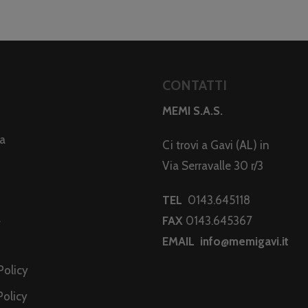
CONTATTI
MEMI S.A.S.
da
Ci trovi a Gavi (AL) in
Via Serravalle 30 r/3
TEL
0143.645118
a
FAX
0143.645367
EMAIL
info@memigavi.it
i
Policy
Policy