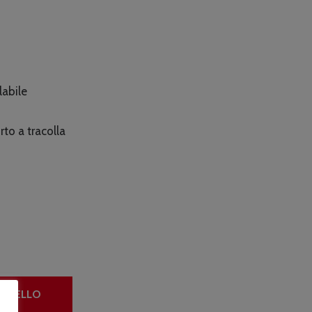
è:
5.
€54.90.
labile
rto a tracolla
ARRELLO