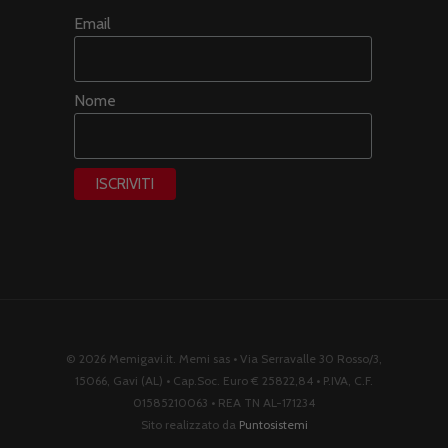
Email
Nome
© 2026 Memigavi.it. Memi sas • Via Serravalle 30 Rosso/3,
15066, Gavi (AL) • Cap.Soc. Euro € 25822,84 • P.IVA, C.F.
01585210063 • REA TN AL-171234
Sito realizzato da
Puntosistemi