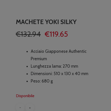
MACHETE YOKI SILKY
Il
Il
€
132.94
€
119.65
prezzo
prezzo
originale
attuale
Acciaio Giapponese Authentic
era:
è:
Premium
€132.94.
€119.65.
Lunghezza lama: 270 mm
Dimensioni: 510 x 130 x 40 mm
Peso: 680 g
Disponibile