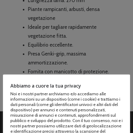
Lunghezza lama: 270 mm
Piante rampicanti, arbusti, densa
vegetazione
Ideale per tagliare rapidamente
vegetazione fitta.
Equilibrio eccellente.
Presa Genki-grip, massima
ammortizzazione.
Fornita con manicotto di protezione.
Abbiamo a cuore la tua privacy
Noi e i nostri partner archiviamo e/o accediamo alle
informazioni su un dispositivo (come i cookie) e trattiamo i
dati personali (come gli identificatori univoci e altri dati del
dispositivo) per annunci e contenuti personalizzati,
misurazione di annunci e contenuti, approfondimenti sul
pubblico e sviluppo del prodotto. Con il tuo consenso, noi e i
nostri partner possiamo utilizzare dati di geolocalizzazione
ASSISTENZA CLIENTI
e identificazione precisi attraverso la scansione del