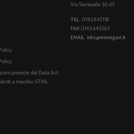
Via Serravalle 30 r/3
TEL
0143.645118
a
FAX
0143.645367
EMAIL
info@memigavi.it
i
Policy
Policy
ioni previste dal Data Act
odotti a marchio STIHL