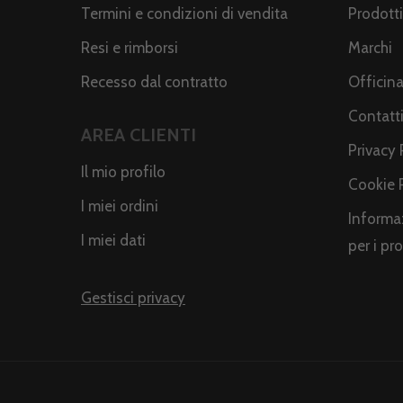
Termini e condizioni di vendita
Prodotti
Resi e rimborsi
Marchi
Recesso dal contratto
Officin
Contatt
AREA CLIENTI
Privacy 
Il mio profilo
Cookie 
I miei ordini
Informaz
I miei dati
per i pr
Gestisci privacy