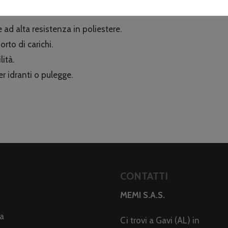
d alta resistenza in poliestere.
rto di carichi.
lità.
 idranti o pulegge.
CONTATTI
MEMI S.A.S.
da
Ci trovi a Gavi (AL) in