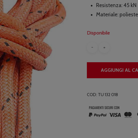
era
Resistenza: 45 kN
€4
Materiale: polieste
Disponibile
AGGIUNGI AL C
COD:
TU 132 018