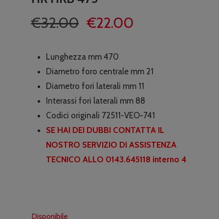
Il
Il
€
32.00
€
22.00
prezzo
prezzo
originale
attuale
Lunghezza mm 470
era:
è:
Diametro foro centrale mm 21
€32.00.
€22.00.
Diametro fori laterali mm 11
Interassi fori laterali mm 88
Codici originali 72511-VEO-741
SE HAI DEI DUBBI CONTATTA IL
NOSTRO SERVIZIO DI ASSISTENZA
TECNICO ALLO 0143.645118 interno 4
Disponibile