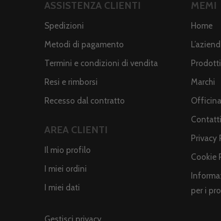
ASSISTENZA CLIENTI
MEMI
Spedizioni
Home
Metodi di pagamento
L’azien
Termini e condizioni di vendita
Prodotti
Resi e rimborsi
Marchi
Recesso dal contratto
Officin
Contatt
AREA CLIENTI
Privacy 
Il mio profilo
Cookie 
I miei ordini
Informaz
I miei dati
per i pr
Gestisci privacy