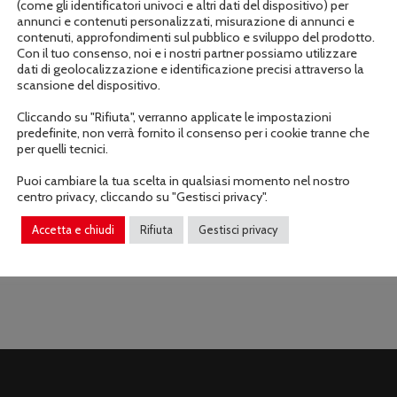
(come gli identificatori univoci e altri dati del dispositivo) per
annunci e contenuti personalizzati, misurazione di annunci e
contenuti, approfondimenti sul pubblico e sviluppo del prodotto.
Con il tuo consenso, noi e i nostri partner possiamo utilizzare
dati di geolocalizzazione e identificazione precisi attraverso la
scansione del dispositivo.
Informazioni aggiuntive
Cliccando su "Rifiuta", verranno applicate le impostazioni
predefinite, non verrà fornito il consenso per i cookie tranne che
per quelli tecnici.
Puoi cambiare la tua scelta in qualsiasi momento nel nostro
centro privacy, cliccando su "Gestisci privacy".
Accetta e chiudi
Rifiuta
Gestisci privacy