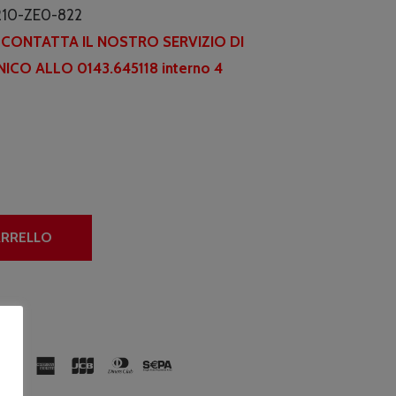
è:
17210-ZE0-822
0.
€12.00.
I CONTATTA IL NOSTRO SERVIZIO DI
ICO ALLO 0143.645118 interno 4
ARRELLO