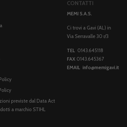
CONTATTI
MEMI S.A.S.
da
Ci trovi a Gavi (AL) in
Via Serravalle 30 r/3
TEL
0143.645118
a
FAX
0143.645367
EMAIL
info@memigavi.it
i
Policy
Policy
ioni previste dal Data Act
odotti a marchio STIHL