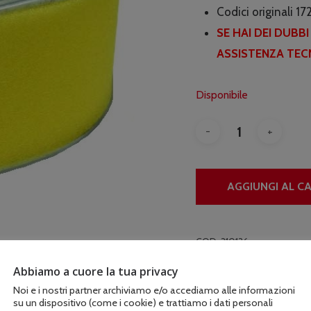
era:
Codici originali 
€17.0
SE HAI DEI DUBB
ASSISTENZA TECN
Disponibile
AGGIUNGI AL C
COD:
310136
Abbiamo a cuore la tua privacy
Noi e i nostri partner archiviamo e/o accediamo alle informazioni
su un dispositivo (come i cookie) e trattiamo i dati personali