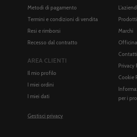
Metodi di pagamento
L’azien
Termini e condizioni di vendita
Prodotti
Resi e rimborsi
Marchi
Recesso dal contratto
Officin
Contatt
AREA CLIENTI
Privacy 
Il mio profilo
Cookie 
I miei ordini
Informaz
I miei dati
per i pr
Gestisci privacy