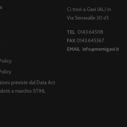
da
Ci trovi a Gavi (AL) in
Via Serravalle 30 r/3
TEL
0143.645118
a
FAX
0143.645367
EMAIL
info@memigavi.it
i
Policy
Policy
ioni previste dal Data Act
odotti a marchio STIHL