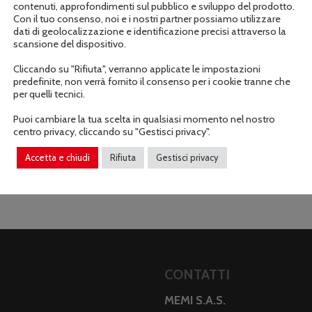
contenuti, approfondimenti sul pubblico e sviluppo del prodotto.
Con il tuo consenso, noi e i nostri partner possiamo utilizzare
dati di geolocalizzazione e identificazione precisi attraverso la
Informazioni aggiuntive
scansione del dispositivo.
Cliccando su "Rifiuta", verranno applicate le impostazioni
predefinite, non verrà fornito il consenso per i cookie tranne che
per quelli tecnici.
Puoi cambiare la tua scelta in qualsiasi momento nel nostro
centro privacy, cliccando su "Gestisci privacy".
Accetta e chiudi
Rifiuta
Gestisci privacy
CONTATTI
MEMI S.A.S.