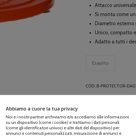
era:
Attacco universal
€10
Si monta come un
Diametro esterno
Unico, compatto e
Adatto a tutti i de
Esaurito
COD:
B-PROTECTOR-DA0
Abbiamo a cuore la tua privacy
Noi e i nostri partner archiviamo e/o accediamo alle informazioni
su un dispositivo (come i cookie) e trattiamo i dati personali
(come gli identificatori univoci e altri dati del dispositivo) per
annunci e contenuti personalizzati, misurazione di annunci e