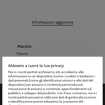
Informazioni aggiuntive
Marchio
Pfanner
Abbiamo a cuore la tua privacy
Noi e i nostri partner archiviamo e/o accediamo alle
informazioni su un dispositivo (come i cookie) e trattiamo i
dati personali (come gli identificatori univoci e altri dati del
dispositivo) per annunci e contenuti personalizzati,
misurazione di annunci e contenuti, approfondimenti sul
pubblico e sviluppo del prodotto. Con il tuo consenso, noi e i
nostri partner possiamo utilizzare dati di geolocalizzazione
ASSISTENZA CLIENTI
e identificazione precisi attraverso la scansione del