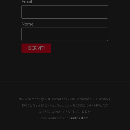
Email
Nome
© 2026 Memigavi.it. Memi sas • Via Serravalle 30 Rosso/3,
15066, Gavi (AL) • Cap.Soc. Euro € 25822,84 • P.IVA, C.F.
01585210063 • REA TN AL-171234
Sito realizzato da
Puntosistemi