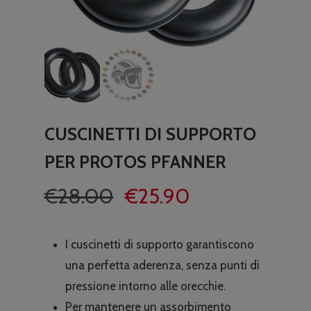
CUSCINETTI DI SUPPORTO
PER PROTOS PFANNER
Il
Il
€
28.00
€
25.90
prezzo
prezzo
originale
attuale
I cuscinetti di supporto garantiscono
era:
è:
una perfetta aderenza, senza punti di
€28.00.
€25.90.
pressione intorno alle orecchie.
Per mantenere un assorbimento